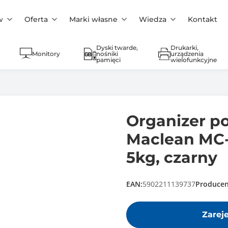
w
Oferta
Marki własne
Wiedza
Kontakt
Dyski twarde,
Drukarki,
Monitory
nośniki
urządzenia
pamięci
wielofunkcyjne
Organizer p
Maclean MC-
5kg, czarny
EAN:
5902211139737
Producen
Zarej