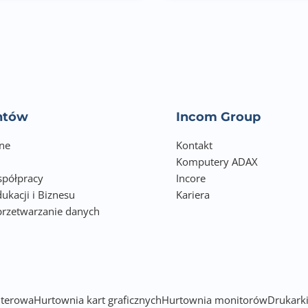
entów
Incom Group
ne
Kontakt
Komputery ADAX
półpracy
Incore
ukacji i Biznesu
Kariera
przetwarzanie danych
h
terowa
Hurtownia kart graficznych
Hurtownia monitorów
Drukarki