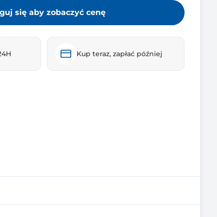
guj się aby zobaczyć cenę
24H
Kup teraz, zapłać później