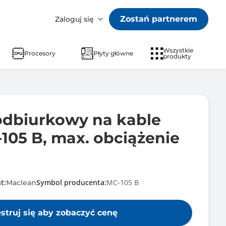
Zostań partnerem
Zaloguj się
Wszystkie
Procesory
Płyty główne
produkty
odbiurkowy na kable
105 B, max. obciążenie
t:
Symbol producenta:
MC-105 B
Maclean
estruj się aby zobaczyć cenę