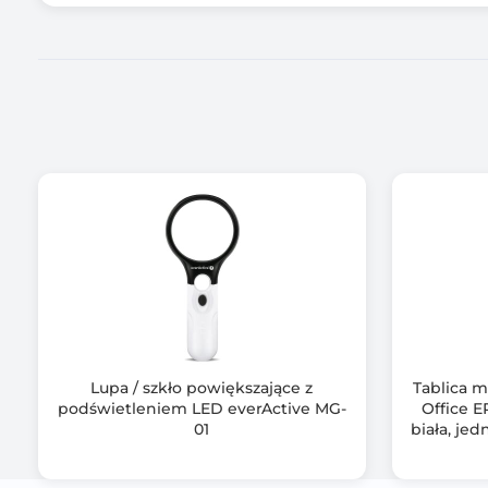
Lupa / szkło powiększające z
Tablica m
podświetleniem LED everActive MG-
Office E
01
biała, je
t