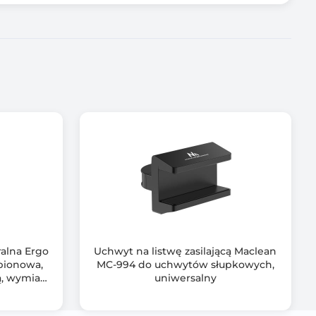
ralna Ergo
Uchwyt na listwę zasilającą Maclean
 pionowa,
MC-994 do uchwytów słupkowych,
ą, wymiary
uniwersalny
mm