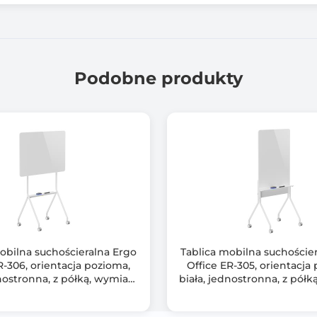
Podobne produkty
obilna suchościeralna Ergo
Tablica mobilna suchoście
R-306, orientacja pozioma,
Office ER-305, orientacja
dnostronna, z półką, wymiary
biała, jednostronna, z półk
ablicy 1190x790mm
tablicy 1190x790