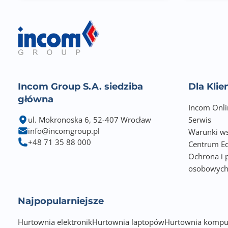
Incom Group S.A. siedziba
Dla Kli
główna
Incom Onli
ul. Mokronoska 6, 52-407 Wrocław
Serwis
info@incomgroup.pl
Warunki ws
+48 71 35 88 000
Centrum Ed
Ochrona i 
osobowyc
Najpopularniejsze
Hurtownia elektronik
Hurtownia laptopów
Hurtownia kompu