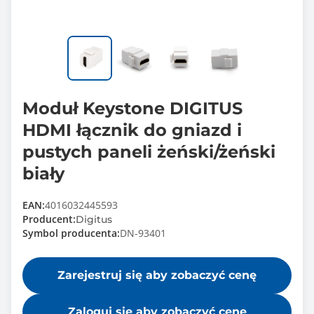
Moduł Keystone DIGITUS
HDMI łącznik do gniazd i
pustych paneli żeński/żeński
biały
EAN:
4016032445593
Producent:
Digitus
Symbol producenta:
DN-93401
Zarejestruj się aby zobaczyć cenę
Zaloguj się aby zobaczyć cenę