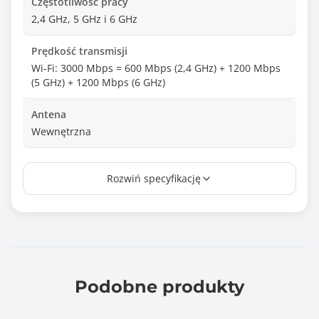
Częstotliwość pracy
2,4 GHz, 5 GHz i 6 GHz
Prędkość transmisji
Wi-Fi: 3000 Mbps = 600 Mbps (2,4 GHz) + 1200 Mbps
(5 GHz) + 1200 Mbps (6 GHz)
Antena
Wewnętrzna
Wymiary [G x S x W] (mm)
Rozwiń specyfikację
14,45 x 31,4 x 93,0
Waga (g)
28
Informacje dodatkowe
WiFi 6/6E (IEEE ® 802.11ax) (AXE3000):
Podobne produkty
- 2.4GHz AX: 2x2 (Tx/Rx) 1024/256-QAM 20/40MHz, up
to 600Mbps