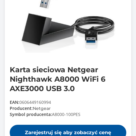
Karta sieciowa Netgear
Nighthawk A8000 WiFi 6
AXE3000 USB 3.0
EAN:
0606449160994
Producent:
Netgear
Symbol producenta:
A8000-100PES
Zarejestruj się aby zobaczyć cenę