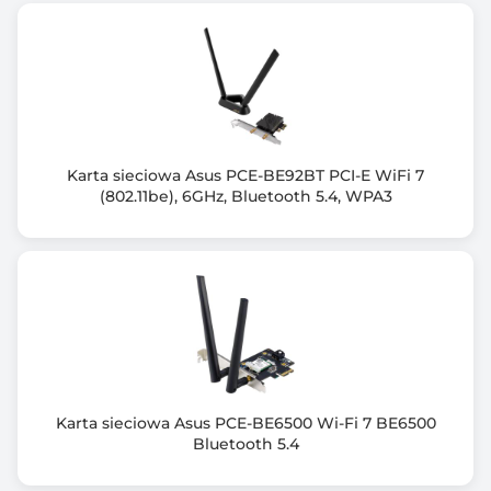
- 5GHz AX: 2x2 (Tx/Rx) 1024/256-QAM 20/40/80, up to
1200Mbps
- New 6GHz AX: 2x2 (Tx/Rx) 1024/256-QAM 20/40/80,
up to 1200Mbps
MU-MIMO — 2-stream MU-MIMO on each band
(2.4GHz/5GHz/6GHz)
OFDMA—Allows efficient data transmission to
Karta sieciowa Asus PCE-BE92BT PCI-E WiFi 7
devices simultaneously
(802.11be), 6GHz, Bluetooth 5.4, WPA3
Beamforming Improves range and performance for
2.4GHz, 5GHz & 6GHz devices
WPA3—Latest and cutting-edge WiFi security protocol
Microsoft® Windows® 10, 11
Karta sieciowa Asus PCE-BE6500 Wi-Fi 7 BE6500
Bluetooth 5.4