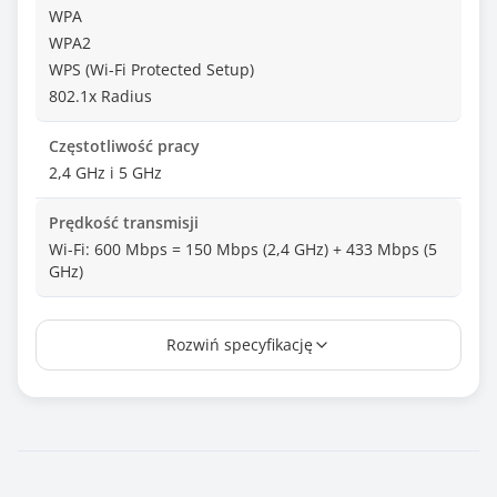
WPA
WPA2
WPS (Wi-Fi Protected Setup)
802.1x Radius
Częstotliwość pracy
2,4 GHz i 5 GHz
Prędkość transmisji
Wi-Fi: 600 Mbps = 150 Mbps (2,4 GHz) + 433 Mbps (5
GHz)
Antena
Rozwiń specyfikację
Wewnętrzna - 1 szt.
Wymiary [G x S x W] (mm)
7.1 x 40 x 16
Waga (g)