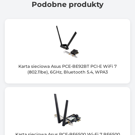
3
Podobne produkty
Informacje dodatkowe
Windows XP/Vista/7/8
Wbudowana antena
Karta sieciowa Asus PCE-BE92BT PCI-E WiFi 7
(802.11be), 6GHz, Bluetooth 5.4, WPA3
Karta sieciowa Asus PCE-BE6500 Wi-Fi 7 BE6500