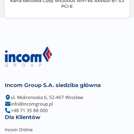
Karta sieciowa Cudy WE3000S WiFi 6E AX5400 BT 5.3
PCI-E
Incom Group S.A. siedziba główna
ul. Mokronoska 6, 52-407 Wrocław
info@incomgroup.pl
+48 71 35 88 000
Dla Klientów
Incom Online