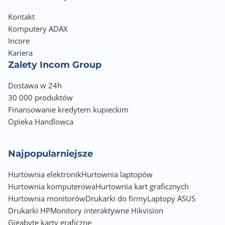
Kontakt
Komputery ADAX
Incore
Kariera
Zalety Incom Group
Dostawa w 24h
30 000 produktów
Finansowanie kredytem kupieckim
Opieka Handlowca
Najpopularniejsze
Hurtownia elektronik
Hurtownia laptopów
Hurtownia komputerowa
Hurtownia kart graficznych
Hurtownia monitorów
Drukarki do firmy
Laptopy ASUS
Drukarki HP
Monitory interaktywne Hikvision
Gigabyte karty graficzne