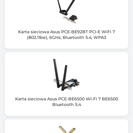
X
Antena o zysku 4dBi (w paśmie 2.4GHz) i 6dBi (w
paśmie 5GHz)
Podstawka USB
CE, FCC
Karta sieciowa Asus PCE-BE92BT PCI-E WiFi 7
(802.11be), 6GHz, Bluetooth 5.4, WPA3
Karta sieciowa Asus PCE-BE6500 Wi-Fi 7 BE6500
Bluetooth 5.4