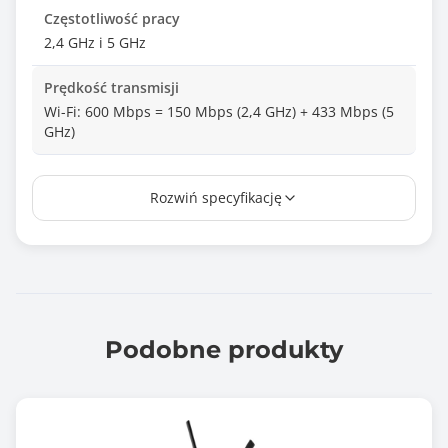
Częstotliwość pracy
2,4 GHz i 5 GHz
Prędkość transmisji
Wi-Fi: 600 Mbps = 150 Mbps (2,4 GHz) + 433 Mbps (5
GHz)
Antena
Rozwiń specyfikację
Zewnętrzna - 1 szt.
Wymiary [G x S x W] (mm)
190 x 20 x 7mm
Waga (g)
18
Podobne produkty
Informacje dodatkowe
Przycisk WPS
Zgodność z Windows XP/Vista/7/8/8.1, Linux i MacOS