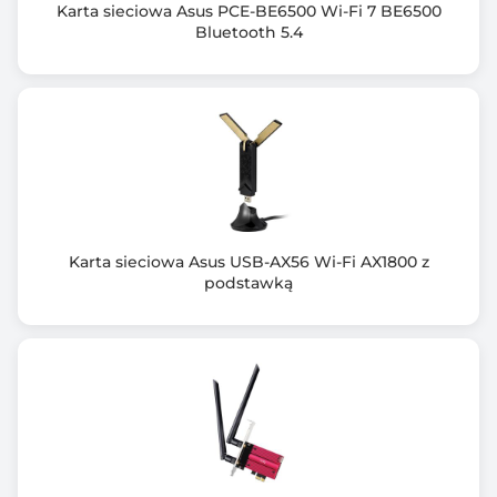
Karta sieciowa Asus PCE-BE6500 Wi-Fi 7 BE6500
- CD (Instrukcja instalacji w wielu językach & Kreator
Bluetooth 5.4
konfiguracji)
Karta sieciowa Asus USB-AX56 Wi-Fi AX1800 z
podstawką