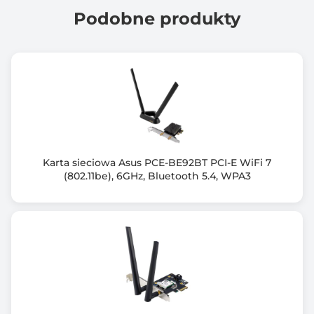
9
Podobne produkty
Informacje dodatkowe
2 anteny wewnętrzne (1T1R)
Bluetooth 4.0 BLE/4.0 Dual Mode
Certyfikaty: CE, RoHS
Temperatura pracy: 32~104°F (0~40°C)
Temperature przechowywania: -4~140°F (-20~60°C)
Wilgotność pracy: 0~90% (bez kondensacji)
Wilgotność przechowywania: Max. 95% (bez
Karta sieciowa Asus PCE-BE92BT PCI-E WiFi 7
kondensacji)
(802.11be), 6GHz, Bluetooth 5.4, WPA3
Sterowniki Bluetooth są kompatybilne z Windows
7/8.1/10 i Linux
Sterowniki Wi-Fi są kompatybilne z:
- Windows 7/8/8.1/10
- Mac OS 10.9/10.10/10.11/10.12/10.13
- Linux
Zawartość opakowania:
- Skrócona instrukcja instalacji