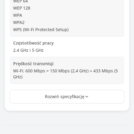
WEP 64
WEP 128
WPA
WPA2
WPS (Wi-Fi Protected Setup)
Częstotliwość pracy
2,4 GHz i 5 GHz
Prędkość transmisji
Wi-Fi: 600 Mbps = 150 Mbps (2,4 GHz) + 433 Mbps (5
GHz)
Antena
Rozwiń specyfikację
Wewnętrzna - 2 szt.
Wymiary [G x S x W] (mm)
51 x 24 x 11,5
Waga (g)