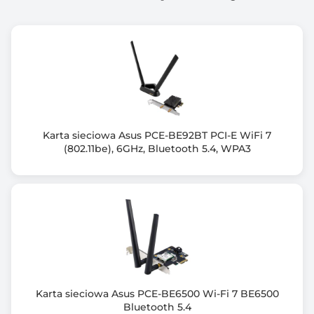
Anteny: 1 antena zewnętrzna o zysku 5dBi
Wymagania systemowe: Windows10/8.1/8/7/XP
Karta sieciowa Asus PCE-BE92BT PCI-E WiFi 7
(802.11be), 6GHz, Bluetooth 5.4, WPA3
Karta sieciowa Asus PCE-BE6500 Wi-Fi 7 BE6500
Bluetooth 5.4