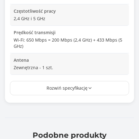
Częstotliwość pracy
2,4 GHz i 5 GHz
Prędkość transmisji
Wi-Fi: 650 Mbps = 200 Mbps (2,4 GHz) + 433 Mbps (5
GHz)
Antena
Zewnętrzna - 1 szt.
Zysk anteny bezprzewodowej
Rozwiń specyfikację
5 dBi
Wymiary [G x S x W] (mm)
16,8 x 57,8 x 173,4
Informacje dodatkowe
Porty: USB 2.0
Podobne produkty