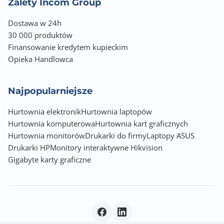
Zalety Incom Group
Dostawa w 24h
30 000 produktów
Finansowanie kredytem kupieckim
Opieka Handlowca
Najpopularniejsze
Hurtownia elektronik
Hurtownia laptopów
Hurtownia komputerowa
Hurtownia kart graficznych
Hurtownia monitorów
Drukarki do firmy
Laptopy ASUS
Drukarki HP
Monitory interaktywne Hikvision
Gigabyte karty graficzne