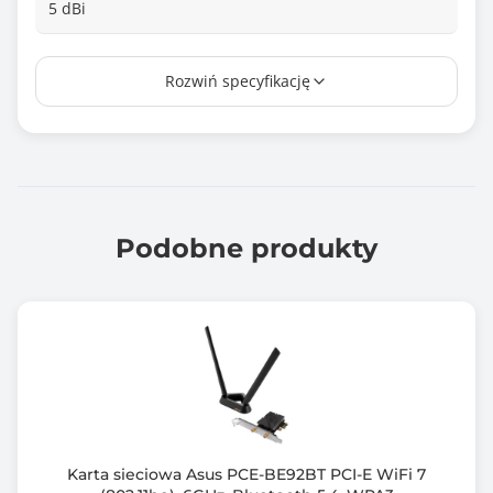
5 dBi
Wymiary [G x S x W] (mm)
Rozwiń specyfikację
47,7 x 18,3 x 10
Waga (g)
23
Informacje dodatkowe
Częstotliwość pracy 2.4 GHz 5 GHz
Podobne produkty
Standard Wi-Fi 802.11ax
Maksymalna prędkość łącza sieciowego 600 Mbps
Prędkość transmisji 2.4Ghz 300 Mbps 150 Mbps
Prędkość transmisji 5Ghz 600 Mbps
Standardy bezprzewodowe IEEE 802.11ax/ac/a/n/b/g
5GHz IEE 802.11b/g/n/ax 2
Modulacja DBPSK DQPSK CCK OFDM
Zabezpieczenia transmisji bezprzewodowej WPA-PSK
WPA2-PSK 64/128-bitowy WE
Karta sieciowa Asus PCE-BE92BT PCI-E WiFi 7
Tryby pracy Client