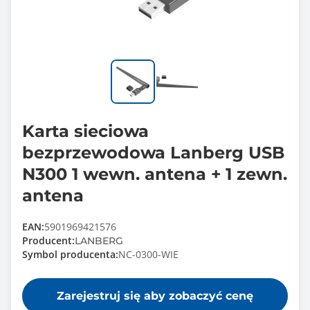
Karta sieciowa
bezprzewodowa Lanberg USB
N300 1 wewn. antena + 1 zewn.
antena
EAN:
5901969421576
Producent:
LANBERG
Symbol producenta:
NC-0300-WIE
Zarejestruj się aby zobaczyć cenę