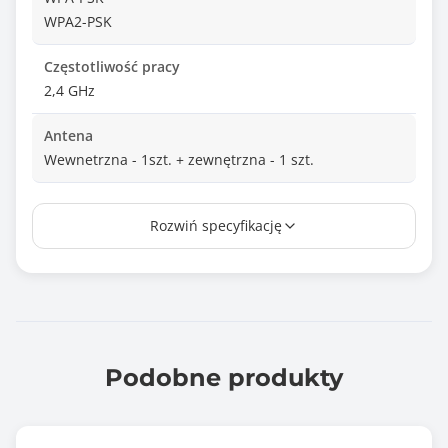
WPA2-PSK
Częstotliwość pracy
2,4 GHz
Antena
Wewnetrzna - 1szt. + zewnętrzna - 1 szt.
Zysk anteny bezprzewodowej
Rozwiń specyfikację
1x 2 dBi + 1x 5 dBi
Wymiary [G x S x W] (mm)
47,7 x 18,3 x 8,6
Waga (g)
41
Podobne produkty
Informacje dodatkowe
Karta bezprzewodowa N300 USB 2.0 Lanberg