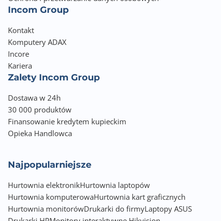
** Za wyjątkiem Windows 10.
Incom Group
*** Zależy od wsparcia przez producenta
mikroukładu i może ulegać zmianie.
Kontakt
**** Wsparcie zapewnia tylko producent
Komputery ADAX
mikroukładu.
Incore
Kariera
Zalety Incom Group
Dostawa w 24h
30 000 produktów
Finansowanie kredytem kupieckim
Opieka Handlowca
Najpopularniejsze
Hurtownia elektronik
Hurtownia laptopów
Hurtownia komputerowa
Hurtownia kart graficznych
Hurtownia monitorów
Drukarki do firmy
Laptopy ASUS
Drukarki HP
Monitory interaktywne Hikvision