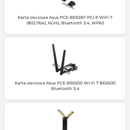
XP SP3
Wi-Fi Protected Setup (WPS) — PIN/PBC
Kontrolka diagnostyczna: Aktywność
Karta sieciowa Asus PCE-BE92BT PCI-E WiFi 7
Antena zintegrowana
(802.11be), 6GHz, Bluetooth 5.4, WPA3
Napięcie operacyjne: 5,0 V DC ± 10%
Zużycie prądu: 500 mA
Certyfikaty: FCC, Klasa B, IC, Wi-Fi, Wi-Fi Protected
Setup
Wireless AC Speed: 867 Mbps
Karta sieciowa Asus PCE-BE6500 Wi-Fi 7 BE6500
Bluetooth 5.4