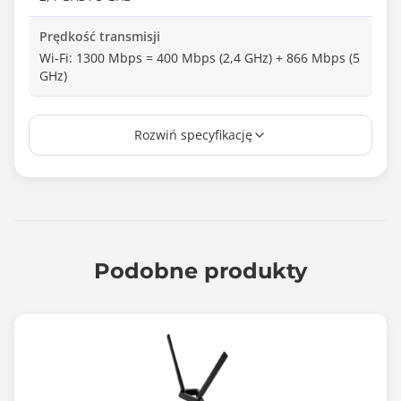
Prędkość transmisji
Wi-Fi: 1300 Mbps = 400 Mbps (2,4 GHz) + 866 Mbps (5
GHz)
Antena
Rozwiń specyfikację
Wewnętrzna - 1 szt.
Zysk anteny bezprzewodowej
-
Wymiary [G x S x W] (mm)
97.2 x 29.1 x 13.5
Podobne produkty
Waga (g)
21
Informacje dodatkowe
Obsługa systemów operacyjnych: Windows 8 / 7 lub