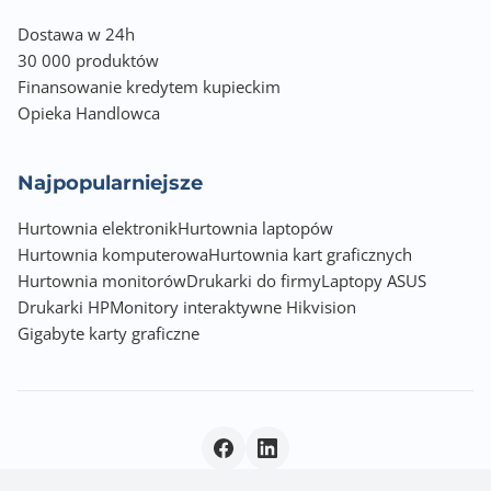
Dostawa w 24h
30 000 produktów
Finansowanie kredytem kupieckim
Opieka Handlowca
Najpopularniejsze
Hurtownia elektronik
Hurtownia laptopów
Hurtownia komputerowa
Hurtownia kart graficznych
Hurtownia monitorów
Drukarki do firmy
Laptopy ASUS
Drukarki HP
Monitory interaktywne Hikvision
Gigabyte karty graficzne
Polityka prywatności
|
© 2026 Incom Group SA