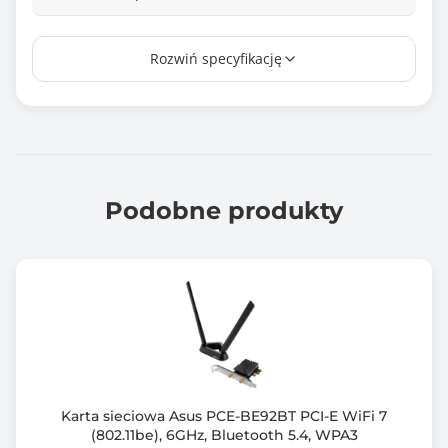
Wymiary [G x S x W] (mm)
Rozwiń specyfikację
14 x 15 x 210
Informacje dodatkowe
Dookólna antena zewnętrzna
Certyfikaty: CE; FCC Class B; C-Tick; IC; Wi-Fi Certified;
WPS
Napięcie: 5 V DC +/- 5%
Podobne produkty
Karta sieciowa Asus PCE-BE92BT PCI-E WiFi 7
(802.11be), 6GHz, Bluetooth 5.4, WPA3