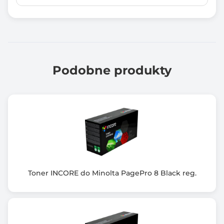
Chip
Nie
Wałek OPC
Brak
Podobne produkty
Rodzaj produktu
Nowy
Kompatybilność
Konica Minolta bizhub C3350/C3850/C3850FS
Kompatybilny z modelami
Konica Minolta bizhub C3350/C3850/C3850FS
Toner INCORE do Minolta PagePro 8 Black reg.
Informacje dodatkowe
Wyd. bizhub C3350 - do 50 tys. stron, bizhub
C3850/C3850FS do 60 tys. stron