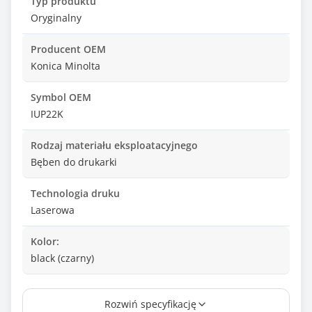
Typ produktu
Oryginalny
Producent OEM
Konica Minolta
Symbol OEM
IUP22K
Rodzaj materiału eksploatacyjnego
Bęben do drukarki
Technologia druku
Laserowa
Kolor:
black (czarny)
Wydajność*
Rozwiń specyfikację
50000 stron