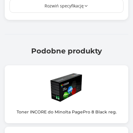
Rozwiń specyfikację
30000 stron
Chip
Nie
Wałek OPC
Brak
Podobne produkty
Rodzaj produktu
Nowy
Kompatybilność
Konica Minolta bizhub C25/C35/C35P
Kompatybilny z modelami
bizhub C25/C35/C35P
Toner INCORE do Minolta PagePro 8 Black reg.