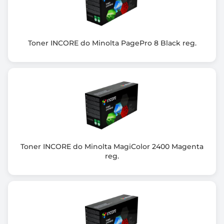
Konica Minolta bizhub C227/C287
Kompatybilny z modelami
Konica Minolta bizhub C227/C287
Toner INCORE do Minolta PagePro 8 Black reg.
Informacje dodatkowe
Wyd. bizhub C227 - do 70 tys. stron, bizhub C287 - do
90 tys. stron
Toner INCORE do Minolta MagiColor 2400 Magenta
reg.