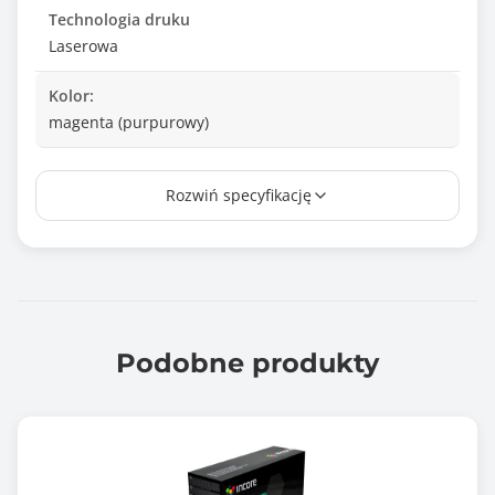
Technologia druku
Laserowa
Kolor:
magenta (purpurowy)
Wydajność*
Rozwiń specyfikację
70000 stron
Chip
Nie
Wałek OPC
Brak
Podobne produkty
Rodzaj produktu
Nowy
Kompatybilność