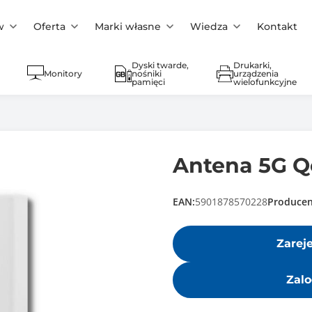
w
Oferta
Marki własne
Wiedza
Kontakt
Dyski twarde,
Drukarki,
Monitory
nośniki
urządzenia
pamięci
wielofunkcyjne
Antena 5G Qo
EAN:
5901878570228
Producen
Zarej
Zalo