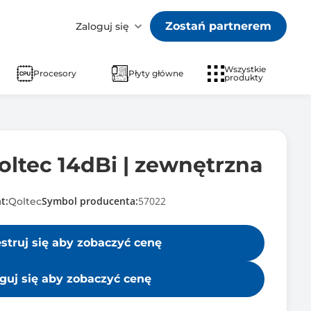
Zostań partnerem
Zaloguj się
Wszystkie
Procesory
Płyty główne
produkty
ltec 14dBi | zewnętrzna
t:
Symbol producenta:
57022
Qoltec
estruj się aby zobaczyć cenę
guj się aby zobaczyć cenę