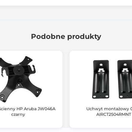
Częstotliwość pracy: 700-3800 mhz
Polaryzacja: Pionowa
VSWR: ? 2.0
Podobne produkty
Złącze anteny: 2 x SMA męski
Kabel zasilający: 2 x 3 m RG58
Impedancja: 50 ?
Klasa szczelności: IP 65
Materiał: Miedź + plastik
ścienny HP Aruba JW046A
Uchwyt montażowy C
czarny
AIRCT2504RMNT