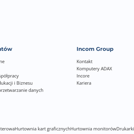
entów
Incom Group
ne
Kontakt
Komputery ADAX
półpracy
Incore
ukacji i Biznesu
Kariera
przetwarzanie danych
h
terowa
Hurtownia kart graficznych
Hurtownia monitorów
Drukarki