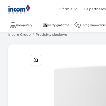
O firmie
Dla partneró
Komputery
Karty graficzne
Oprogramowanie
Incom Group
Produkty sieciowe