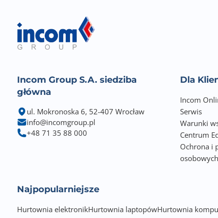
Incom Group S.A. siedziba
Dla Kli
główna
Incom Onli
ul. Mokronoska 6, 52-407 Wrocław
Serwis
info@incomgroup.pl
Warunki ws
+48 71 35 88 000
Centrum Ed
Ochrona i 
osobowyc
Najpopularniejsze
Hurtownia elektronik
Hurtownia laptopów
Hurtownia kompu