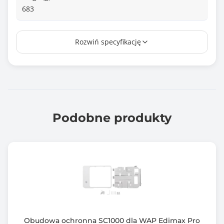
683
Zawiera baterię / akumulator
Rozwiń specyfikację
Nie
Informacje dodatkowe
Częstotliwość pracy: 3300 - 3800 MHz
Zysk: 14 dBi
Polaryzacja: Pionowa
VSWR: ? 3.0
Podobne produkty
Wysokość: 210 mm
Impedancja: 50 ?
Złącze anteny: SMA męski
Długość kabla: 3 m RG58
Klasa szczelności: IP 67
Kolor: Biały
Materiał: ABS
Obudowa ochronna SC1000 dla WAP Edimax Pro