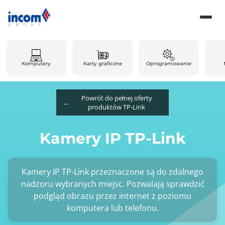
Komputery
Karty graficzne
Oprogramowanie
Powrót do pełnej oferty
produktów TP-Link
Kamery IP TP-Link
Kamery IP TP-Link przeznaczone są do zdalnego
nadzoru wybranych miejsc. Pozwalają sprawdzić
podgląd obrazu przez internet z poziomu
komputera lub telefonu.