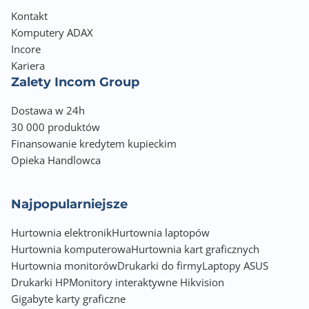
Kontakt
Komputery ADAX
Incore
Kariera
Zalety Incom Group
Dostawa w 24h
30 000 produktów
Finansowanie kredytem kupieckim
Opieka Handlowca
Najpopularniejsze
Hurtownia elektronik
Hurtownia laptopów
Hurtownia komputerowa
Hurtownia kart graficznych
Hurtownia monitorów
Drukarki do firmy
Laptopy ASUS
Drukarki HP
Monitory interaktywne Hikvision
Gigabyte karty graficzne