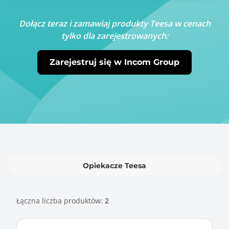
Dołącz teraz i zamawiaj produkty Teesa w cenach
tylko dla zarejestrowanych:
Zarejestruj się w Incom Group
Opiekacze Teesa
Łączna liczba produktów:
2