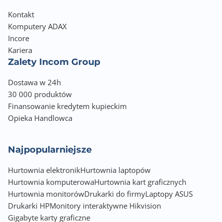
Kontakt
Komputery ADAX
Incore
Kariera
Zalety Incom Group
Dostawa w 24h
30 000 produktów
Finansowanie kredytem kupieckim
Opieka Handlowca
Najpopularniejsze
Hurtownia elektronik
Hurtownia laptopów
Hurtownia komputerowa
Hurtownia kart graficznych
Hurtownia monitorów
Drukarki do firmy
Laptopy ASUS
Drukarki HP
Monitory interaktywne Hikvision
Gigabyte karty graficzne