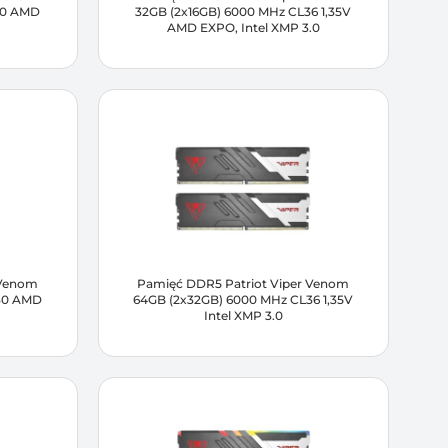
30 AMD
32GB (2x16GB) 6000 MHz CL36 1,35V
AMD EXPO, Intel XMP 3.0
 Venom
Pamięć DDR5 Patriot Viper Venom
30 AMD
64GB (2x32GB) 6000 MHz CL36 1,35V
Intel XMP 3.0