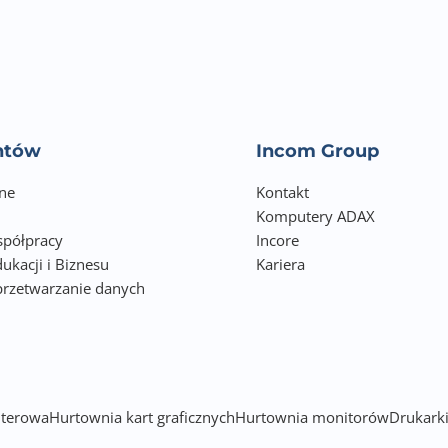
entów
Incom Group
ne
Kontakt
Komputery ADAX
półpracy
Incore
ukacji i Biznesu
Kariera
przetwarzanie danych
h
terowa
Hurtownia kart graficznych
Hurtownia monitorów
Drukarki