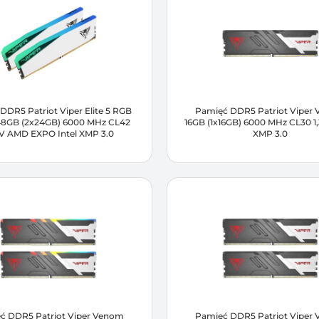
DDR5 Patriot Viper Elite 5 RGB
Pamięć DDR5 Patriot Viper
48GB (2x24GB) 6000 MHz CL42
16GB (1x16GB) 6000 MHz CL30 1,
5V AMD EXPO Intel XMP 3.0
XMP 3.0
ć DDR5 Patriot Viper Venom
Pamięć DDR5 Patriot Viper