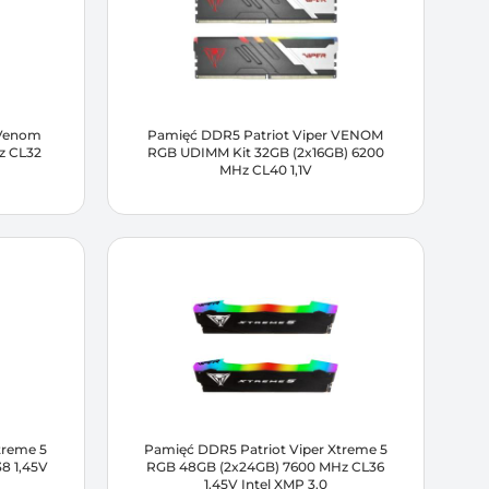
 Venom
Pamięć DDR5 Patriot Viper VENOM
z CL32
RGB UDIMM Kit 32GB (2x16GB) 6200
MHz CL40 1,1V
treme 5
Pamięć DDR5 Patriot Viper Xtreme 5
8 1,45V
RGB 48GB (2x24GB) 7600 MHz CL36
1,45V Intel XMP 3.0