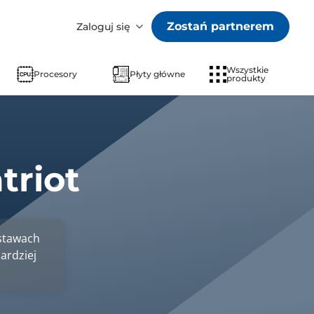
Zostań partnerem
Zaloguj się
Wszystkie
Procesory
Płyty główne
produkty
triot
stawach
ardziej