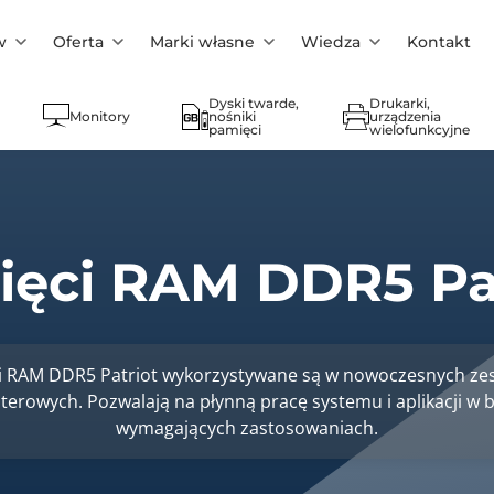
w
Oferta
Marki własne
Wiedza
Kontakt
Dyski twarde,
Drukarki,
Monitory
nośniki
urządzenia
pamięci
wielofunkcyjne
ęci RAM DDR5 Pa
i RAM DDR5 Patriot wykorzystywane są w nowoczesnych ze
erowych. Pozwalają na płynną pracę systemu i aplikacji w b
wymagających zastosowaniach.