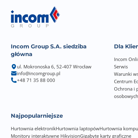
Incom Group S.A. siedziba
Dla Kli
główna
Incom Onli
ul. Mokronoska 6, 52-407 Wrocław
Serwis
info@incomgroup.pl
Warunki ws
+48 71 35 88 000
Centrum Ed
Ochrona i 
osobowyc
Najpopularniejsze
Hurtownia elektronik
Hurtownia laptopów
Hurtownia kompu
Monitory interaktywne Hikvision
Gigabyte karty graficzne