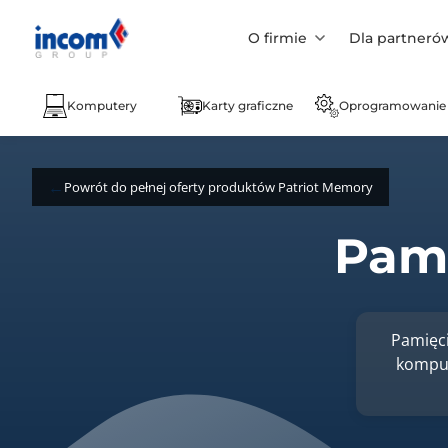
O firmie
Dla partneró
Komputery
Karty graficzne
Oprogramowanie
Powrót do pełnej oferty produktów Patriot Memory
Pami
Pamięc
komput