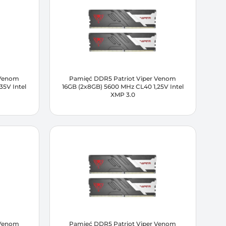
 Venom
Pamięć DDR5 Patriot Viper Venom
35V Intel
16GB (2x8GB) 5600 MHz CL40 1,25V Intel
XMP 3.0
 Venom
Pamięć DDR5 Patriot Viper Venom