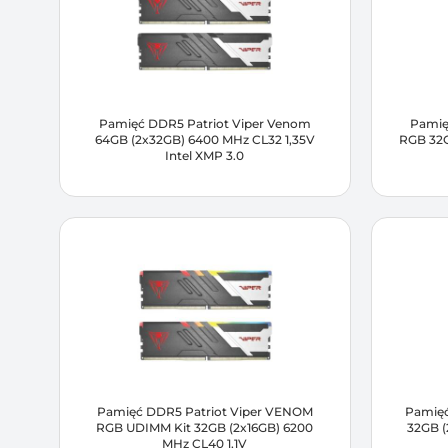
Pamięć DDR5 Patriot Viper Venom
Pamię
64GB (2x32GB) 6400 MHz CL32 1,35V
RGB 32G
Intel XMP 3.0
Pamięć DDR5 Patriot Viper VENOM
Pamięć
RGB UDIMM Kit 32GB (2x16GB) 6200
32GB (
MHz CL40 1,1V