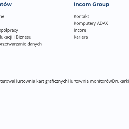
entów
Incom Group
ne
Kontakt
Komputery ADAX
półpracy
Incore
ukacji i Biznesu
Kariera
przetwarzanie danych
h
terowa
Hurtownia kart graficznych
Hurtownia monitorów
Drukarki