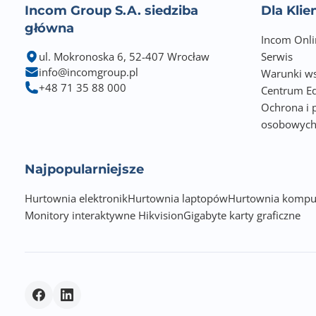
Incom Group S.A. siedziba
Dla Kli
główna
Incom Onli
ul. Mokronoska 6, 52-407 Wrocław
Serwis
info@incomgroup.pl
Warunki ws
+48 71 35 88 000
Centrum Ed
Ochrona i 
osobowyc
Najpopularniejsze
Hurtownia elektronik
Hurtownia laptopów
Hurtownia kompu
Monitory interaktywne Hikvision
Gigabyte karty graficzne