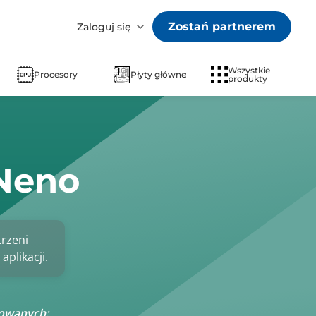
Zostań partnerem
Zaloguj się
Wszystkie
Procesory
Płyty główne
produkty
Neno
rzeni
plikacji.
rowanych: