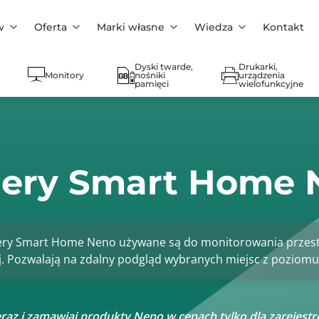
w
Oferta
Marki własne
Wiedza
Kontakt
Dyski twarde,
Drukarki,
Monitory
nośniki
urządzenia
pamięci
wielofunkcyjne
ery Smart Home 
ry Smart Home Neno używane są do monitorowania przest
 Pozwalają na zdalny podgląd wybranych miejsc z poziomu a
eraz i zamawiaj produkty Neno w cenach tylko dla zarejest