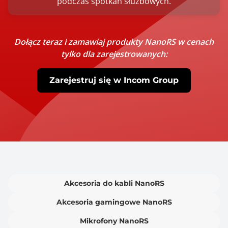
podczas spotkań służbowych.
Dołącz teraz i zamawiaj produkty NanoRS w cenach
tylko dla zarejestrowanych:
Zarejestruj się w Incom Group
Akcesoria do kabli NanoRS
Akcesoria gamingowe NanoRS
Mikrofony NanoRS