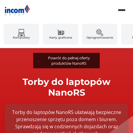
Komputery
Karty graficzne
Oprogramowanie
Powrót do pełnej oferty
produktów NanoRS
Torby do laptopów
NanoRS
Torby do laptopów NanoRS ułatwiają bezpieczne
przenoszenie sprzętu poza domem i biurem.
Sprawdzają się w codziennych dojazdach oraz