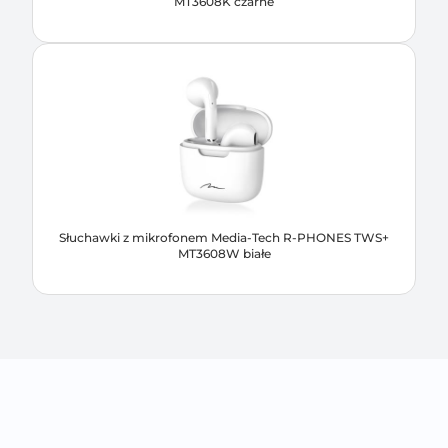
MT3608K czarne
Słuchawki z mikrofonem Media-Tech R-PHONES TWS+
MT3608W białe