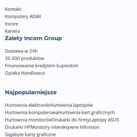
Kontakt
Komputery ADAX
Incore
Kariera
Zalety Incom Group
Dostawa w 24h
30 000 produktów
Finansowanie kredytem kupieckim
Opieka Handlowca
Najpopularniejsze
Hurtownia elektronik
Hurtownia laptopów
Hurtownia komputerowa
Hurtownia kart graficznych
Hurtownia monitorów
Drukarki do firmy
Laptopy ASUS
Drukarki HP
Monitory interaktywne Hikvision
Gigabyte karty graficzne