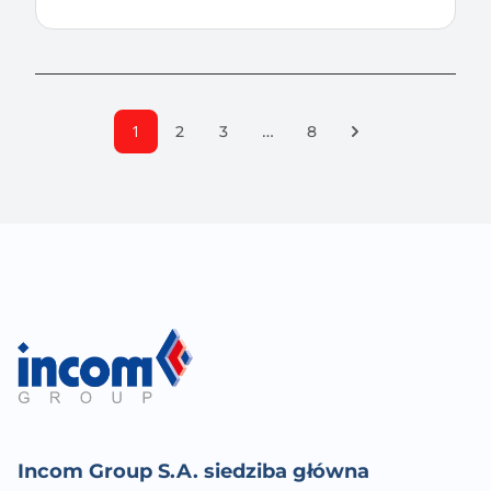
1
…
Następna strona
2
3
8
Incom Group S.A. siedziba główna