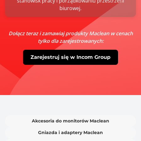
stanowisk pracy i porządkowaniu przestrzeni
biurowej.
Dołącz teraz i zamawiaj produkty Maclean w cenach
tylko dla zarejestrowanych:
Zarejestruj się w Incom Group
Akcesoria do monitorów Maclean
Gniazda i adaptery Maclean