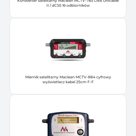
Konwerter satelitarny Maclean MCTV-785 LNB Unicable
II / dCSS 16 odbiorników
Miernik satelitarny Maclean MCTV-884 cyfrowy
wyświetlacz kabel 25cm F-F