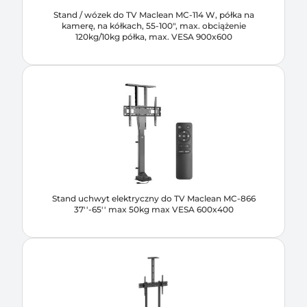
Stand / wózek do TV Maclean MC-114 W, półka na
kamerę, na kółkach, 55-100", max. obciążenie
120kg/10kg półka, max. VESA 900x600
Stand uchwyt elektryczny do TV Maclean MC-866
37''-65'' max 50kg max VESA 600x400