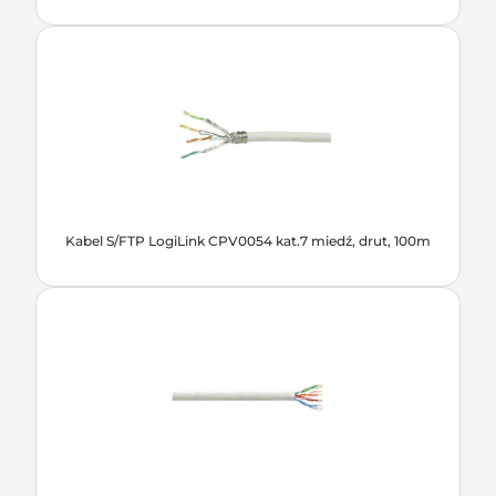
Kabel S/FTP LogiLink CPV0054 kat.7 miedź, drut, 100m