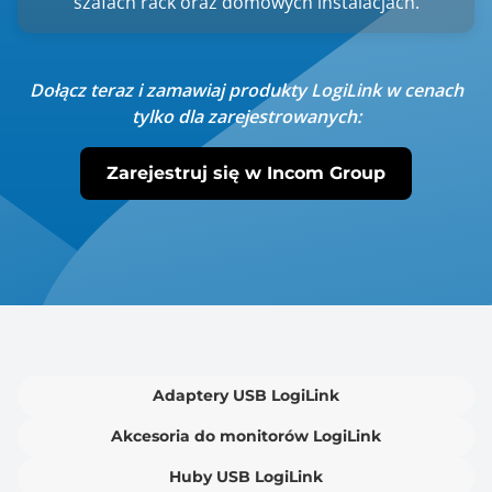
szafach rack oraz domowych instalacjach.
Dołącz teraz i zamawiaj produkty LogiLink w cenach
tylko dla zarejestrowanych:
Zarejestruj się w Incom Group
Adaptery USB LogiLink
Akcesoria do monitorów LogiLink
Huby USB LogiLink