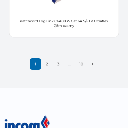
Patchcord LogiLink C6A083S Cat.6A S/FTP Ultraflex
7,5m czarny
1
…
Następna strona
2
3
10