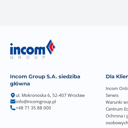
Incom Group S.A. siedziba
Dla Kli
główna
Incom Onli
ul. Mokronoska 6, 52-407 Wrocław
Serwis
info@incomgroup.pl
Warunki ws
+48 71 35 88 000
Centrum Ed
Ochrona i 
osobowyc