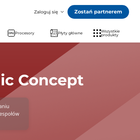
Zostań partnerem
Zaloguj się
Wszystkie
Procesory
Płyty główne
produkty
c Concept
aniu
zespołów