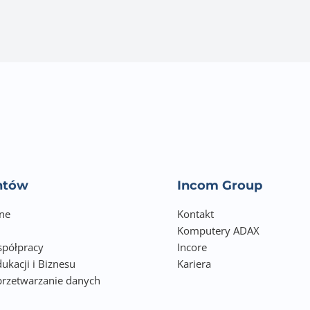
entów
Incom Group
ne
Kontakt
Komputery ADAX
półpracy
Incore
ukacji i Biznesu
Kariera
przetwarzanie danych
h