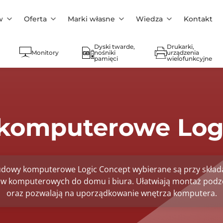
w
Oferta
Marki własne
Wiedza
Kontakt
Dyski twarde,
Drukarki,
Monitory
nośniki
urządzenia
pamięci
wielofunkcyjne
komputerowe Logi
dowy komputerowe Logic Concept wybierane są przy skład
w komputerowych do domu i biura. Ułatwiają montaż pod
oraz pozwalają na uporządkowanie wnętrza komputera.