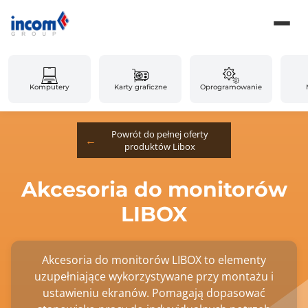
Komputery
Karty graficzne
Oprogramowanie
Powrót do pełnej oferty
produktów Libox
Akcesoria do monitorów
LIBOX
Akcesoria do monitorów LIBOX to elementy
uzupełniające wykorzystywane przy montażu i
ustawieniu ekranów. Pomagają dopasować