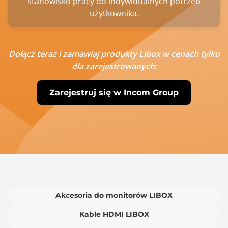
stanowisko pracy do indywidualnych potrzeb
użytkownika.
Dołącz teraz i zamawiaj produkty Libox w cenach tylko
dla zarejestrowanych:
Zarejestruj się w Incom Group
Akcesoria do monitorów LIBOX
Kable HDMI LIBOX