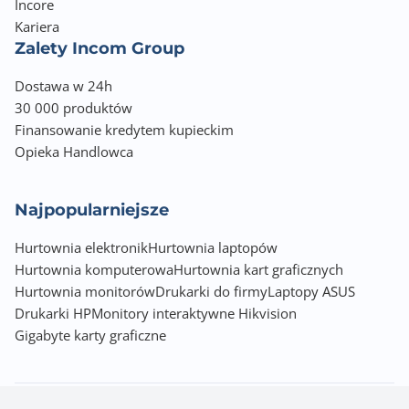
Incore
Kariera
Zalety Incom Group
Dostawa w 24h
30 000 produktów
Finansowanie kredytem kupieckim
Opieka Handlowca
Najpopularniejsze
Hurtownia elektronik
Hurtownia laptopów
Hurtownia komputerowa
Hurtownia kart graficznych
Hurtownia monitorów
Drukarki do firmy
Laptopy ASUS
Drukarki HP
Monitory interaktywne Hikvision
Gigabyte karty graficzne