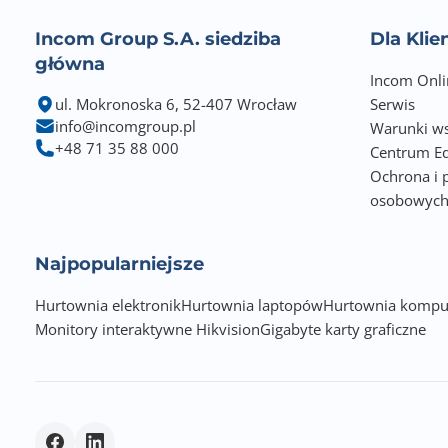
Incom Group S.A. siedziba
Dla Kli
główna
Incom Onli
ul. Mokronoska 6, 52-407 Wrocław
Serwis
info@incomgroup.pl
Warunki ws
+48 71 35 88 000
Centrum Ed
Ochrona i 
osobowyc
Najpopularniejsze
Hurtownia elektronik
Hurtownia laptopów
Hurtownia kompu
Monitory interaktywne Hikvision
Gigabyte karty graficzne