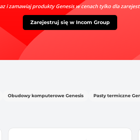
raz i zamawiaj produkty Genesis w cenach tylko dla zarejes
Zarejestruj się w Incom Group
Obudowy komputerowe Genesis
Pasty termiczne Gen