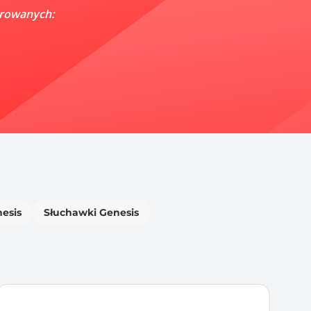
trowanych:
esis
Słuchawki Genesis