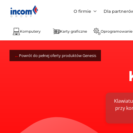
O firmie
Dla partneró
Komputery
Karty graficzne
Oprogramowanie
Powrót do pełnej oferty produktów Genesis
Klawiatu
przy ko