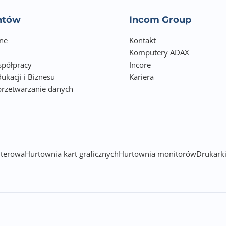
entów
Incom Group
ne
Kontakt
Komputery ADAX
półpracy
Incore
ukacji i Biznesu
Kariera
przetwarzanie danych
h
terowa
Hurtownia kart graficznych
Hurtownia monitorów
Drukarki