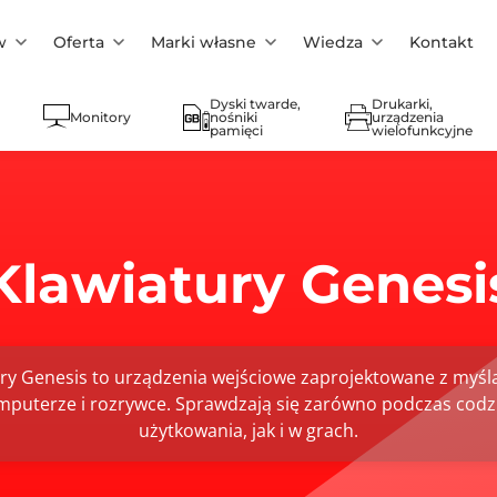
w
Oferta
Marki własne
Wiedza
Kontakt
Dyski twarde,
Drukarki,
Monitory
nośniki
urządzenia
pamięci
wielofunkcyjne
Klawiatury Genesi
ry Genesis to urządzenia wejściowe zaprojektowane z myśl
mputerze i rozrywce. Sprawdzają się zarówno podczas cod
użytkowania, jak i w grach.