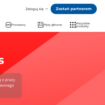
Zostań partnerem
Zaloguj się
Wszystkie
Procesory
Płyty główne
produkty
s
ą o pracy
ziennego