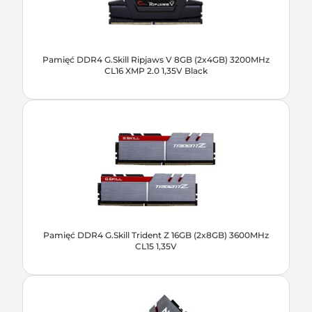
Pamięć DDR4 G.Skill Ripjaws V 8GB (2x4GB) 3200MHz
CL16 XMP 2.0 1,35V Black
Pamięć DDR4 G.Skill Trident Z 16GB (2x8GB) 3600MHz
CL15 1,35V