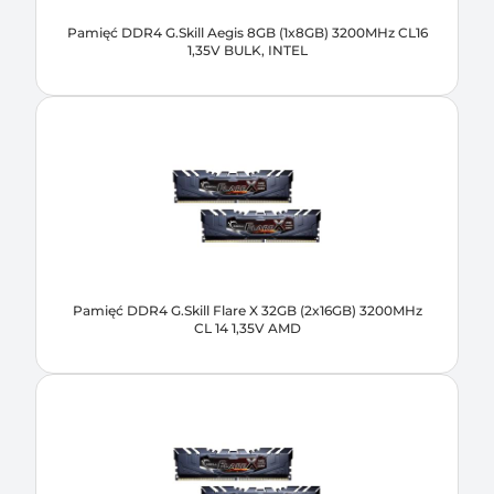
Pamięć DDR4 G.Skill Aegis 8GB (1x8GB) 3200MHz CL16
1,35V BULK, INTEL
Pamięć DDR4 G.Skill Flare X 32GB (2x16GB) 3200MHz
CL 14 1,35V AMD