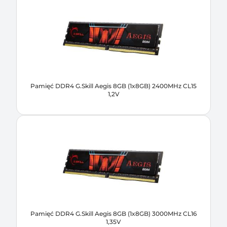
Pamięć DDR4 G.Skill Aegis 8GB (1x8GB) 2400MHz CL15
1,2V
Pamięć DDR4 G.Skill Aegis 8GB (1x8GB) 3000MHz CL16
1,35V