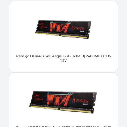
Pamięć DDR4 G.Skill Aegis 16GB (1x16GB) 2400MHz CL15
1,2V