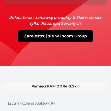
Dołącz teraz i zamawiaj produkty G.Skill w cenach
tylko dla zarejestrowanych:
Zarejestruj się w Incom Group
Pamięci RAM DDR4 G.Skill
Łączna liczba produktów:
64