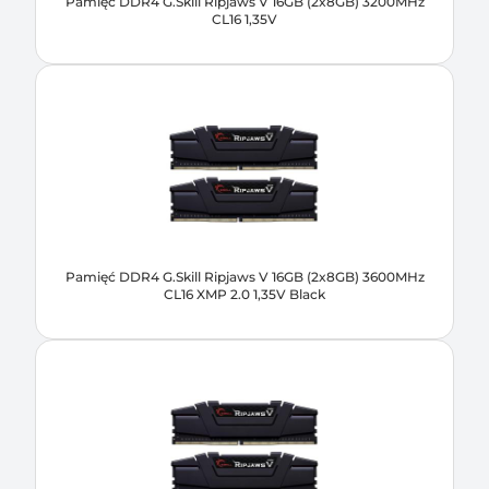
Pamięć DDR4 G.Skill Ripjaws V 16GB (2x8GB) 3200MHz
CL16 1,35V
Pamięć DDR4 G.Skill Ripjaws V 16GB (2x8GB) 3600MHz
CL16 XMP 2.0 1,35V Black