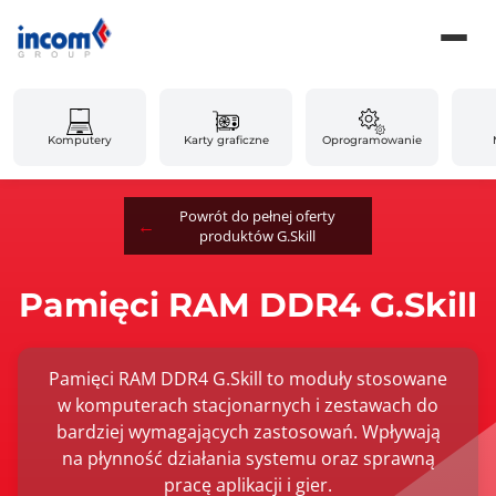
Komputery
Karty graficzne
Oprogramowanie
Powrót do pełnej oferty
produktów G.Skill
Pamięci RAM DDR4 G.Skill
Pamięci RAM DDR4 G.Skill to moduły stosowane
w komputerach stacjonarnych i zestawach do
bardziej wymagających zastosowań. Wpływają
na płynność działania systemu oraz sprawną
pracę aplikacji i gier.