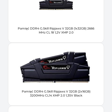
Pamięć DDR4 G.Skill Ripjaws V 32GB (1x32GB) 2666
MHz CL 18 1,2V XMP 2.0
Pamięć DDR4 G.Skill Ripjaws V 32GB (2x16GB)
3200MHz CL14 XMP 2.0 1,35V Black