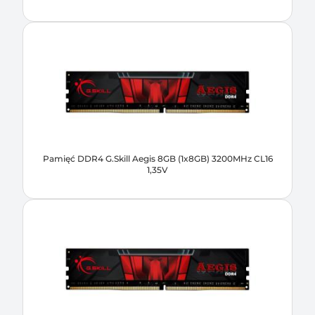
Pamięć DDR4 G.Skill Aegis 8GB (1x8GB) 3200MHz CL16
1,35V