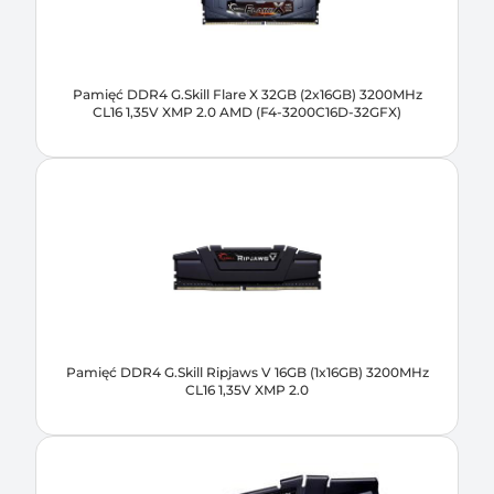
Pamięć DDR4 G.Skill Flare X 32GB (2x16GB) 3200MHz
CL16 1,35V XMP 2.0 AMD (F4-3200C16D-32GFX)
Pamięć DDR4 G.Skill Ripjaws V 16GB (1x16GB) 3200MHz
CL16 1,35V XMP 2.0