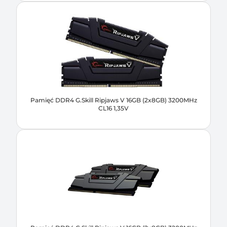
Pamięć DDR4 G.Skill Ripjaws V 16GB (2x8GB) 3200MHz
CL16 1,35V