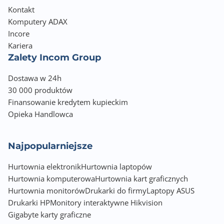
Kontakt
Komputery ADAX
Incore
Kariera
Zalety Incom Group
Dostawa w 24h
30 000 produktów
Finansowanie kredytem kupieckim
Opieka Handlowca
Najpopularniejsze
Hurtownia elektronik
Hurtownia laptopów
Hurtownia komputerowa
Hurtownia kart graficznych
Hurtownia monitorów
Drukarki do firmy
Laptopy ASUS
Drukarki HP
Monitory interaktywne Hikvision
Gigabyte karty graficzne