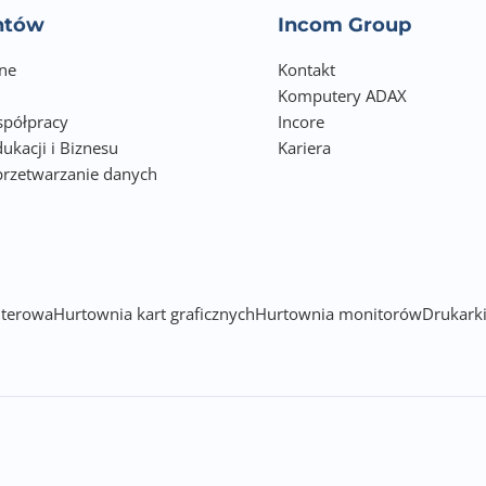
entów
Incom Group
ne
Kontakt
Komputery ADAX
półpracy
Incore
ukacji i Biznesu
Kariera
przetwarzanie danych
h
terowa
Hurtownia kart graficznych
Hurtownia monitorów
Drukarki