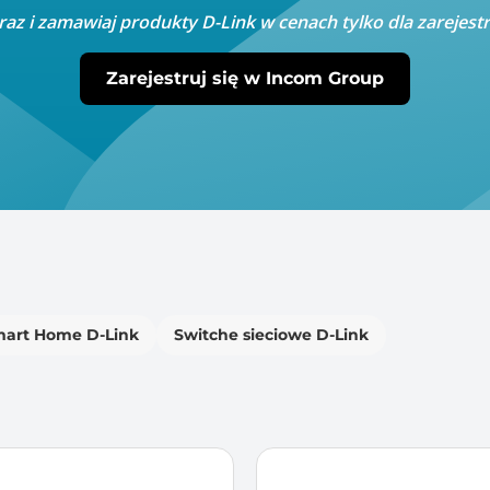
raz i zamawiaj produkty D-Link w cenach tylko dla zarejes
Zarejestruj się w Incom Group
art Home D-Link
Switche sieciowe D-Link