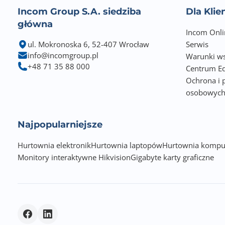
Incom Group S.A. siedziba
Dla Kli
główna
Incom Onli
ul. Mokronoska 6, 52-407 Wrocław
Serwis
info@incomgroup.pl
Warunki ws
+48 71 35 88 000
Centrum Ed
Ochrona i 
osobowyc
Najpopularniejsze
Hurtownia elektronik
Hurtownia laptopów
Hurtownia kompu
Monitory interaktywne Hikvision
Gigabyte karty graficzne