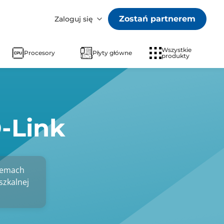
Zostań partnerem
Zaloguj się
Wszystkie
Procesory
Płyty główne
produkty
-Link
temach
szkalnej