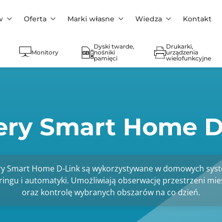
w
Oferta
Marki własne
Wiedza
Kontakt
Dyski twarde,
Drukarki,
Monitory
nośniki
urządzenia
pamięci
wielofunkcyjne
ry Smart Home D
y Smart Home D-Link są wykorzystywane w domowych sys
ingu i automatyki. Umożliwiają obserwację przestrzeni mie
oraz kontrolę wybranych obszarów na co dzień.