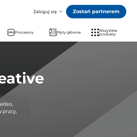
Zostań partnerem
Zaloguj się
Wszystkie
Procesory
Płyty główne
produkty
eative
wideo,
w pracy,