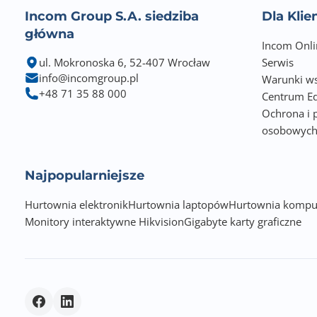
Incom Group S.A. siedziba
Dla Kli
główna
Incom Onli
ul. Mokronoska 6, 52-407 Wrocław
Serwis
info@incomgroup.pl
Warunki ws
+48 71 35 88 000
Centrum Ed
Ochrona i 
osobowyc
Najpopularniejsze
Hurtownia elektronik
Hurtownia laptopów
Hurtownia kompu
Monitory interaktywne Hikvision
Gigabyte karty graficzne