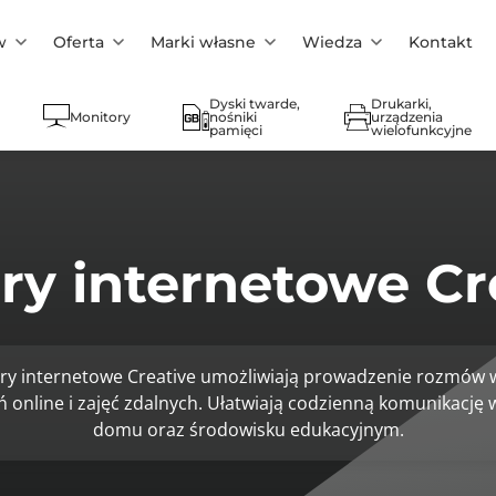
w
Oferta
Marki własne
Wiedza
Kontakt
Dyski twarde,
Drukarki,
Monitory
nośniki
urządzenia
pamięci
wielofunkcyjne
y internetowe Cr
y internetowe Creative umożliwiają prowadzenie rozmów 
 online i zajęć zdalnych. Ułatwiają codzienną komunikację 
domu oraz środowisku edukacyjnym.