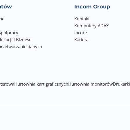
entów
Incom Group
ne
Kontakt
Komputery ADAX
półpracy
Incore
ukacji i Biznesu
Kariera
przetwarzanie danych
h
terowa
Hurtownia kart graficznych
Hurtownia monitorów
Drukarki