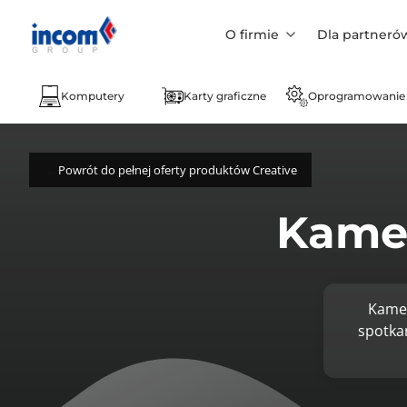
O firmie
Dla partneró
Komputery
Karty graficzne
Oprogramowanie
Powrót do pełnej oferty produktów Creative
Kamer
Kamer
spotkań