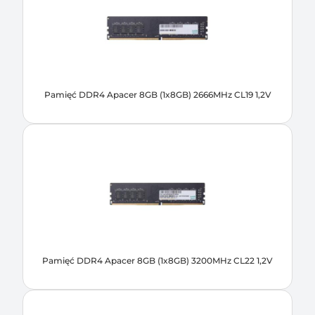
Pamięć DDR4 Apacer 8GB (1x8GB) 2666MHz CL19 1,2V
Pamięć DDR4 Apacer 8GB (1x8GB) 3200MHz CL22 1,2V