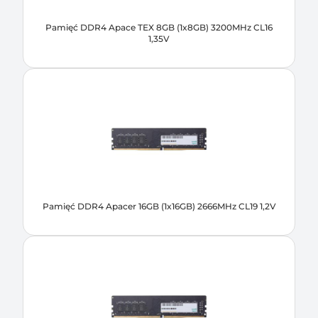
Pamięć DDR4 Apace TEX 8GB (1x8GB) 3200MHz CL16
1,35V
Pamięć DDR4 Apacer 16GB (1x16GB) 2666MHz CL19 1,2V