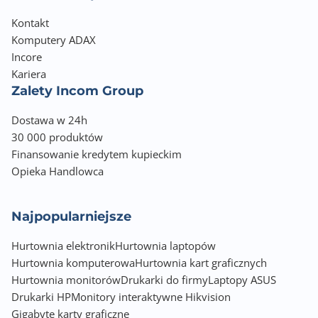
Kontakt
Komputery ADAX
Incore
Kariera
Zalety Incom Group
Dostawa w 24h
30 000 produktów
Finansowanie kredytem kupieckim
Opieka Handlowca
Najpopularniejsze
Hurtownia elektronik
Hurtownia laptopów
Hurtownia komputerowa
Hurtownia kart graficznych
Hurtownia monitorów
Drukarki do firmy
Laptopy ASUS
Drukarki HP
Monitory interaktywne Hikvision
Gigabyte karty graficzne