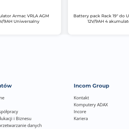
lator Armac VRLA AGM
Battery pack Rack 19" do
2V/9AH Uniwersalny
12V/9AH 4 akumulat
entów
Incom Group
ne
Kontakt
Komputery ADAX
półpracy
Incore
ukacji i Biznesu
Kariera
przetwarzanie danych