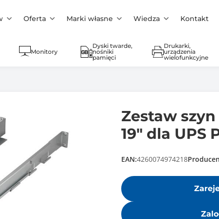
w
Oferta
Marki własne
Wiedza
Kontakt
Dyski twarde,
Drukarki,
Monitory
nośniki
urządzenia
pamięci
wielofunkcyjne
Zestaw szyn
19" dla UPS 
EAN:
4260074974218
Producen
Zarej
Zalo