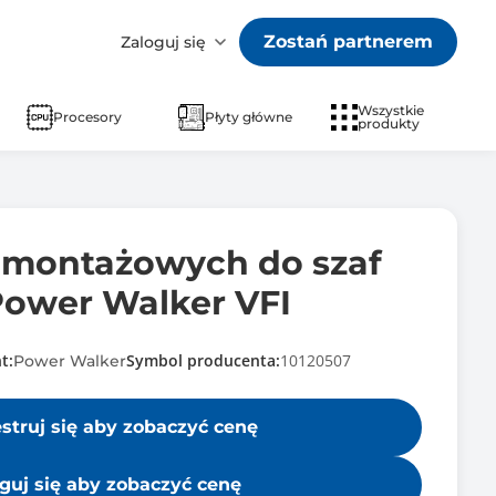
Zostań partnerem
Zaloguj się
Wszystkie
Procesory
Płyty główne
produkty
 montażowych do szaf
Power Walker VFI
t:
Symbol producenta:
10120507
Power Walker
estruj się aby zobaczyć cenę
guj się aby zobaczyć cenę