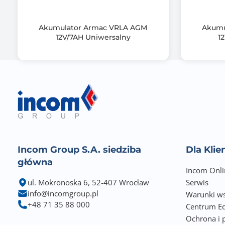
Akumulator Armac VRLA AGM
Akumu
12V/7AH Uniwersalny
1
Incom Group S.A. siedziba
Dla Kli
główna
Incom Onli
ul. Mokronoska 6, 52-407 Wrocław
Serwis
info@incomgroup.pl
Warunki ws
+48 71 35 88 000
Centrum Ed
Ochrona i 