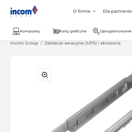
O firmie
Dla partneró
Komputery
Karty graficzne
Oprogramowanie
Incom Group
Zasilacze awaryjne (UPS) i akcesoria