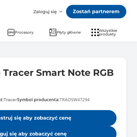
Zostań partnerem
Zaloguj się
Wszystkie
Procesory
Płyty główne
produkty
 Tracer Smart Note RGB
t:
Symbol producenta:
TRAOSW47294
Tracer
estruj się aby zobaczyć cenę
guj się aby zobaczyć cenę