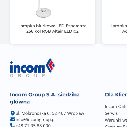
Lampka biurkowa LED Esperanza
Lampka 
256 kol RGB Altair ELD102
Ac
Incom Group S.A. siedziba
Dla Kli
główna
Incom Onli
ul. Mokronoska 6, 52-407 Wrocław
Serwis
info@incomgroup.pl
Warunki ws
+48 71 35 88 000
Centrum Ed