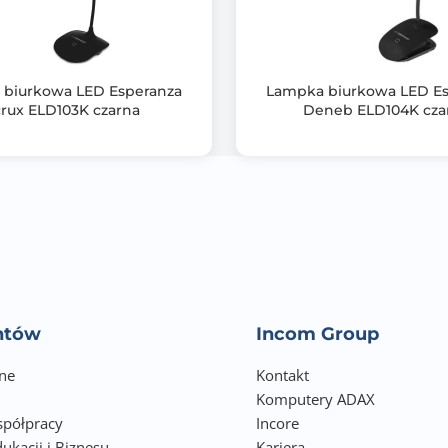
biurkowa LED Esperanza
Lampka biurkowa LED E
rux ELD103K czarna
Deneb ELD104K cza
entów
Incom Group
ne
Kontakt
Komputery ADAX
półpracy
Incore
ukacji i Biznesu
Kariera