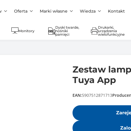
w
Oferta
Marki własne
Wiedza
Kontakt
Dyski twarde,
Drukarki,
Monitory
nośniki
urządzenia
pamięci
wielofunkcyjne
Zestaw lamp
Tuya App
EAN:
5907512871713
Producen
Zarej
Zalo