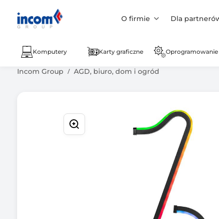
O firmie
Dla partneró
Komputery
Karty graficzne
Oprogramowanie
Incom Group
AGD, biuro, dom i ogród