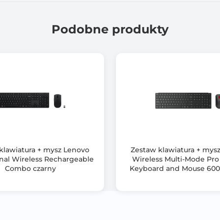
1
Podobne produkty
1000
Czarny
Wireless 2,4GHz
BOX
Kompaktowy bezprzewodowy nanoodbiornik
Pełnowymiarowe 104 klawisze dla pełnej funkcjonalności
klawiatura + mysz Lenovo
Zestaw klawiatura + mys
12 klawiszy funkcyjnych dla wydajnej pracy
onal Wireless Rechargeable
Wireless Multi-Mode Pr
Combo czarny
Keyboard and Mouse 600
Lekkie, cienkie nasadki klawiszy
Lekko zakrzywiona, cylindryczna powierzchnia
Lekka mysz (bez baterii) waży tylko 60 g i jest zasilana pojed