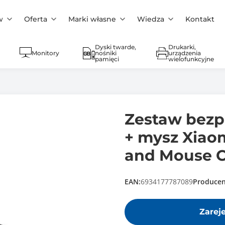
w
Oferta
Marki własne
Wiedza
Kontakt
Dyski twarde,
Drukarki,
Monitory
nośniki
urządzenia
pamięci
wielofunkcyjne
Zestaw bezp
+ mysz Xiao
and Mouse 
EAN:
6934177787089
Producen
Zarej