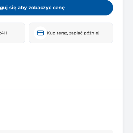
guj się aby zobaczyć cenę
24H
Kup teraz, zapłać później