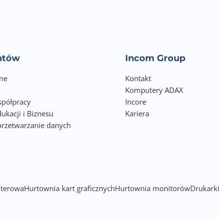
Plug-and-play, bez sterowników
Do jednego odbiornika można podłączyć jednocześnie klawia
Cztery oddzielne lampki sygnalizacyjne
6° kąt nachylenia
entów
Incom Group
Ostrzeżenie o niskim poziomie baterii
ne
Kontakt
Komputery ADAX
Napięcie wejściowe: 1.5V / 50mA
półpracy
Incore
Kompatybilność: Windows 10 i wyższy
ukacji i Biznesu
Kariera
przetwarzanie danych
Materiał wykonania: metal, tworzywo sztuczne
h
Wymiary:
- klawiatura: 436,5 x 127,5 x 27,5 mm
- mysz: 113 x 60 x 36 mm
terowa
Hurtownia kart graficznych
Hurtownia monitorów
Drukarki
Zakres temperatur: 0°C ~ 40°C
W zestawie: instrukcja