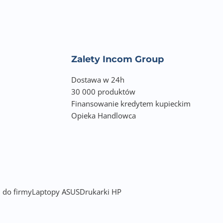
turę i mysz
Zalety Incom Group
Dostawa w 24h
30 000 produktów
Finansowanie kredytem kupieckim
Opieka Handlowca
 do firmy
Laptopy ASUS
Drukarki HP