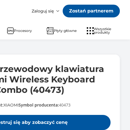
Zostań partnerem
Zaloguj się
Wszystkie
Procesory
Płyty główne
produkty
rzewodowy klawiatura
mi Wireless Keyboard
Combo (40473)
t:
Symbol producenta:
40473
XIAOMI
estruj się aby zobaczyć cenę