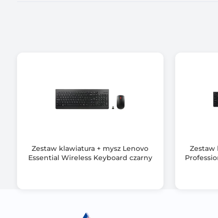
Ilość pokręteł
Rozdzielczość maksymalna (dpi)
Kolor
Typ złącza
Opakowanie
Informacje dodatkowe
Zestaw klawiatura + mysz Lenovo
Zestaw 
Essential Wireless Keyboard czarny
Professi