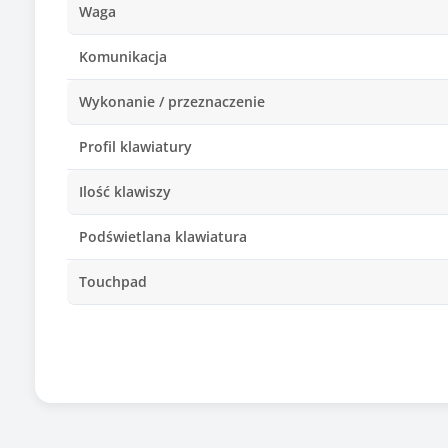
Waga
Komunikacja
Wykonanie / przeznaczenie
Profil klawiatury
Ilość klawiszy
Podświetlana klawiatura
Touchpad
Podstawka pod nadgarstek
Technologia czujnika myszy
Ilość przycisków