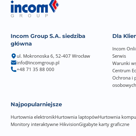
Incom Group S.A. siedziba
Dla Kli
główna
Incom Onli
ul. Mokronoska 6, 52-407 Wrocław
Serwis
info@incomgroup.pl
Warunki ws
+48 71 35 88 000
Centrum Ed
Ochrona i 
osobowyc
Najpopularniejsze
Hurtownia elektronik
Hurtownia laptopów
Hurtownia kompu
Monitory interaktywne Hikvision
Gigabyte karty graficzne