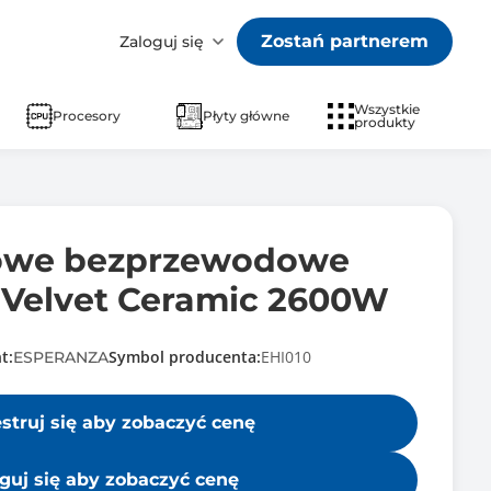
Zostań partnerem
Zaloguj się
Wszystkie
Procesory
Płyty główne
produkty
rowe bezprzewodowe
Velvet Ceramic 2600W
t:
Symbol producenta:
EHI010
ESPERANZA
estruj się aby zobaczyć cenę
guj się aby zobaczyć cenę