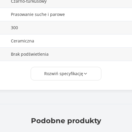
Czarno-turkusowy
Prasowanie suche i parowe
300
Ceramiczna
Brak podświetlenia
Funkcja prasowania w pionie i w poziomie
Rozwiń specyfikację
Sieciowe
1.80
Nie
Podobne produkty
Bezprzewodowe żelazko parowe Esperanza VELVET
to nowoczesne urządzenie, które łączy wygodę użytkowania z