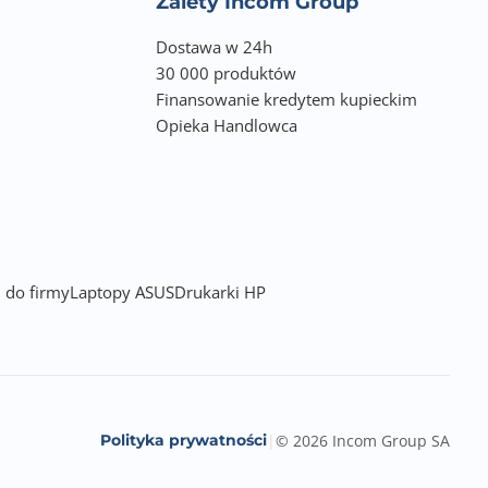
Zalety Incom Group
Dostawa w 24h
30 000 produktów
Finansowanie kredytem kupieckim
Opieka Handlowca
mperaturach
 do firmy
Laptopy ASUS
Drukarki HP
Polityka prywatności
|
© 2026 Incom Group SA