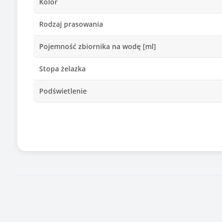
Kolor
Rodzaj prasowania
Pojemność zbiornika na wodę [ml]
Stopa żelazka
Podświetlenie
Inne cechy szczególne żelazka
Zasilanie
Długość kabla (m)
Zawiera baterię / akumulator
Informacje dodatkowe