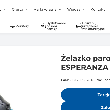
w
Oferta
Marki własne
Wiedza
Kontakt
Dyski twarde,
Drukarki,
Monitory
nośniki
urządzenia
pamięci
wielofunkcyjne
Żelazko pa
ESPERANZA 
EAN:
5901299967010
Producen
Zarej
Zalo