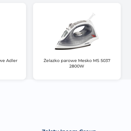
du zapewnia
antuje płynne
pła oraz skuteczne
 designem,
we Adler
Żelazko parowe Mesko MS 5037
ają bezpieczeństw
2800W
ku