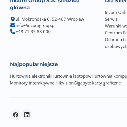
Incom Group S.A. siedziba
Dla Kli
główna
Incom Onli
ul. Mokronoska 6, 52-407 Wrocław
Serwis
info@incomgroup.pl
Warunki ws
+48 71 35 88 000
Centrum Ed
Ochrona i 
osobowyc
Najpopularniejsze
Hurtownia elektronik
Hurtownia laptopów
Hurtownia kompu
Monitory interaktywne Hikvision
Gigabyte karty graficzne