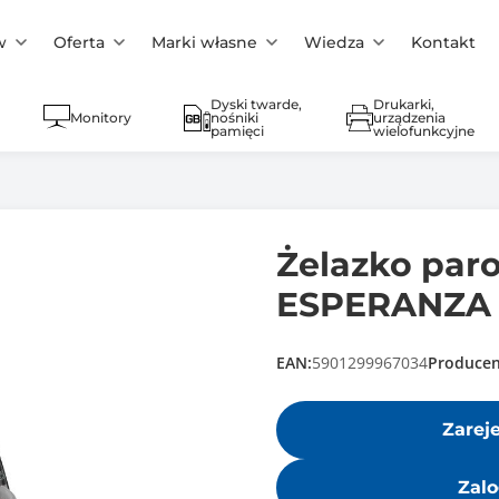
w
Oferta
Marki własne
Wiedza
Kontakt
Dyski twarde,
Drukarki,
Monitory
nośniki
urządzenia
pamięci
wielofunkcyjne
Żelazko pa
ESPERANZA 
EAN:
5901299967034
Producen
Zarej
Zalo