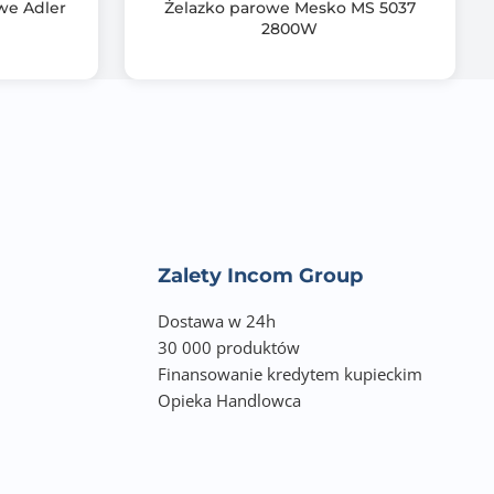
we Adler
Żelazko parowe Mesko MS 5037
konale sprawdzi
2800W
Zalety Incom Group
Dostawa w 24h
30 000 produktów
Finansowanie kredytem kupieckim
Opieka Handlowca
ach