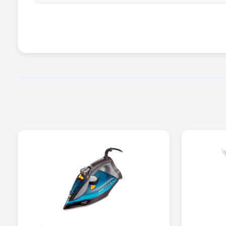
Inne cechy szczególne żelazka
Zasilanie
Długość kabla (m)
Zawiera baterię / akumulator
Informacje dodatkowe