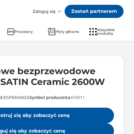
Zostań partnerem
Zaloguj się
Wszystkie
Procesory
Płyty główne
produkty
rowe bezprzewodowe
SATIN Ceramic 2600W
t:
Symbol producenta:
EHI011
ESPERANZA
estruj się aby zobaczyć cenę
guj się aby zobaczyć cenę