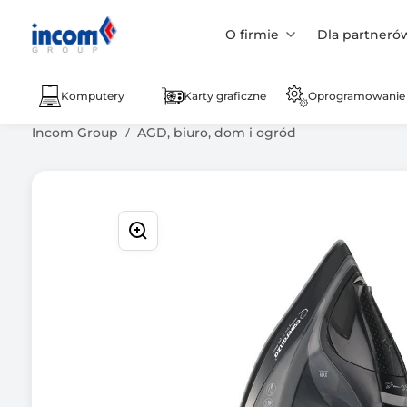
O firmie
Dla partneró
Komputery
Karty graficzne
Oprogramowanie
Incom Group
AGD, biuro, dom i ogród