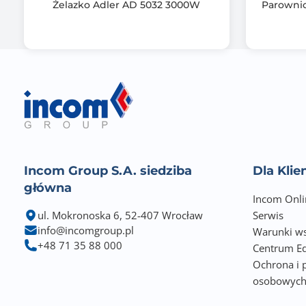
Żelazko Adler AD 5032 3000W
Parownic
Incom Group S.A. siedziba
Dla Kli
główna
Incom Onli
ul. Mokronoska 6, 52-407 Wrocław
Serwis
info@incomgroup.pl
Warunki ws
+48 71 35 88 000
Centrum Ed
Ochrona i 
osobowyc