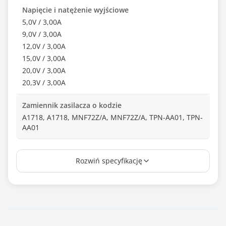
Napięcie i natężenie wyjściowe
5,0V / 3,00A
9,0V / 3,00A
12,0V / 3,00A
15,0V / 3,00A
20,0V / 3,00A
20,3V / 3,00A
Zamiennik zasilacza o kodzie
A1718, A1718, MNF72Z/A, MNF72Z/A, TPN-AA01, TPN-
AA01
Wtyk
Rozwiń specyfikację
USB C
Długość kabla (m)
1.10
Normy i certyfikaty