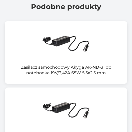
RoHS
Podobne produkty
FCC
CE
Informacje dodatkowe
Gwarancja: *dodatkowe 6 miesięcy po darmowej
rejestracji produktu
Zabezpieczenie przed przepięciem, przegrzaniem,
zwarciem, przeciążeniem
Zestaw: zasilacz, adapter, instrukcja obsługi, karta
Zasilacz samochodowy Akyga AK-ND-31 do
gwarancyjna
notebooka 19V/3,42A 65W 5.5x2.5 mm
Gwarancja producenta [mies.]
24