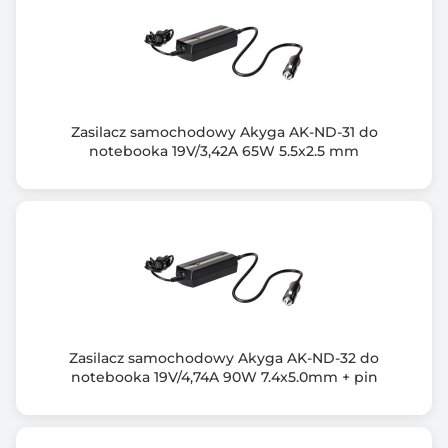
Wyposażenie dodatkowe
filtr ferrytowy
Wymiary [G x S x W] (mm)
125 x 48 x 30
Zasilacz samochodowy Akyga AK-ND-31 do
Waga (g)
notebooka 19V/3,42A 65W 5.5x2.5 mm
313
Informacje dodatkowe
Gwarancja: *dodatkowe 6 miesięcy po darmowej
rejestracji produktu
Zabezpieczenia przed: przepięciem, przegrzaniem,
zwarciem, przeciążeniem
Kabel zasilający: 3 pin / 3-żyłowy
Zestaw: zasilacz, kabel zasilający, instrukcja obsługi,
Zasilacz samochodowy Akyga AK-ND-32 do
karta gwarancyjna
notebooka 19V/4,74A 90W 7.4x5.0mm + pin
Gwarancja producenta [mies.]
24