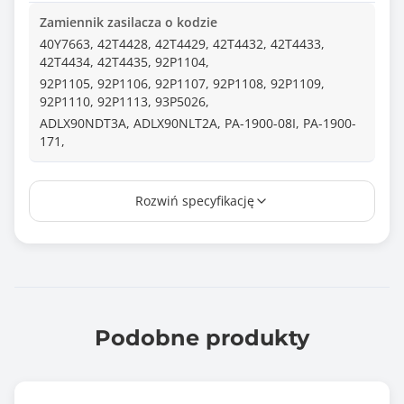
Zamiennik zasilacza o kodzie
40Y7663, 42T4428, 42T4429, 42T4432, 42T4433,
42T4434, 42T4435, 92P1104,
92P1105, 92P1106, 92P1107, 92P1108, 92P1109,
92P1110, 92P1113, 93P5026,
ADLX90NDT3A, ADLX90NLT2A, PA-1900-08I, PA-1900-
171,
Wtyk
Rozwiń specyfikację
8,0*5,5 + pin
Długość kabla (m)
1.10
Normy i certyfikaty
CE
Podobne produkty
FCC
RoHS