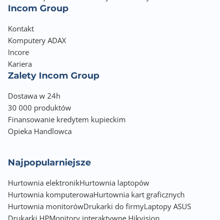
Incom Group
Kontakt
Komputery ADAX
Incore
Kariera
Zalety Incom Group
Dostawa w 24h
30 000 produktów
Finansowanie kredytem kupieckim
Opieka Handlowca
Najpopularniejsze
Hurtownia elektronik
Hurtownia laptopów
Hurtownia komputerowa
Hurtownia kart graficznych
Hurtownia monitorów
Drukarki do firmy
Laptopy ASUS
Drukarki HP
Monitory interaktywne Hikvision