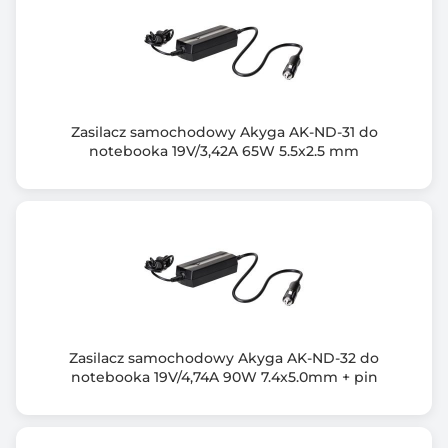
Wyposażenie dodatkowe
Filtr ferrytowy
Wymiary [G x S x W] (mm)
88 x 36 x 26
Zasilacz samochodowy Akyga AK-ND-31 do
Waga (g)
notebooka 19V/3,42A 65W 5.5x2.5 mm
300
Informacje dodatkowe
Gwarancja: *dodatkowe 6 miesięcy po darmowej
rejestracji produktu
Zabezpieczenia przed: przepięciem, przegrzaniem,
zwarciem, przeciążeniem
Zestaw: zasilacz, kabel zasilający, instrukcja obsługi,
karta gwarancyjna
Zasilacz samochodowy Akyga AK-ND-32 do
Kabel zasilający: 3 pin / 3-żyłowy
notebooka 19V/4,74A 90W 7.4x5.0mm + pin
Gwarancja producenta [mies.]
24