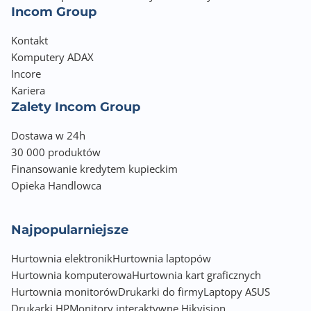
Incom Group
Kontakt
Komputery ADAX
Incore
Kariera
Zalety Incom Group
Dostawa w 24h
30 000 produktów
Finansowanie kredytem kupieckim
Opieka Handlowca
Najpopularniejsze
Hurtownia elektronik
Hurtownia laptopów
Hurtownia komputerowa
Hurtownia kart graficznych
Hurtownia monitorów
Drukarki do firmy
Laptopy ASUS
Drukarki HP
Monitory interaktywne Hikvision