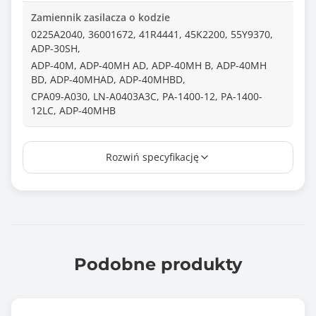
Zamiennik zasilacza o kodzie
0225A2040, 36001672, 41R4441, 45K2200, 55Y9370,
ADP-30SH,
ADP-40M, ADP-40MH AD, ADP-40MH B, ADP-40MH
BD, ADP-40MHAD, ADP-40MHBD,
CPA09-A030, LN-A0403A3C, PA-1400-12, PA-1400-
12LC, ADP-40MHB
Wtyk
Rozwiń specyfikację
5,5*2,5
Długość kabla (m)
1.10
Normy i certyfikaty
CE
Podobne produkty
FCC
RoHS