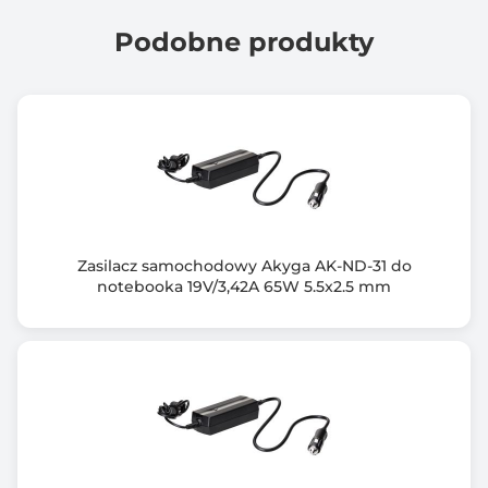
Normy i certyfikaty
CE
Podobne produkty
FCC
RoHS
Wyposażenie dodatkowe
Filtr ferrytowy
Wymiary [G x S x W] (mm)
125 x 48 x 30
Zasilacz samochodowy Akyga AK-ND-31 do
Waga (g)
notebooka 19V/3,42A 65W 5.5x2.5 mm
313
Informacje dodatkowe
Gwarancja: *dodatkowe 6 miesięcy po darmowej
rejestracji produktu
Zabezpieczenia przed: przepięciem, przegrzaniem,
zwarciem, przeciążeniem
Kabel zasilający: 3 pin / 3-żyłowy