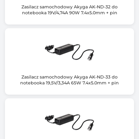
Zestaw: zasilacz, kabel zasilający, instrukcja obsługi,
Zasilacz samochodowy Akyga AK-ND-32 do
karta gwarancyjna
notebooka 19V/4,74A 90W 7.4x5.0mm + pin
Gwarancja producenta [mies.]
24
Zasilacz samochodowy Akyga AK-ND-33 do
notebooka 19,5V/3,34A 65W 7.4x5.0mm + pin