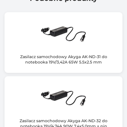
RoHS
Wyposażenie dodatkowe
filtr ferrytowy
Wymiary [G x S x W] (mm)
107 x 45 x 28
Waga (g)
Zasilacz samochodowy Akyga AK-ND-31 do
313
notebooka 19V/3,42A 65W 5.5x2.5 mm
Informacje dodatkowe
Gwarancja: *dodatkowe 6 miesięcy po darmowej
rejestracji produktu
Zabezpieczenia przed: przepięciem, przegrzaniem,
zwarciem, przeciążeniem
Kabel zasilający: 3 pin / 3-żyłowy
Zestaw: zasilacz, kabel zasilający, instrukcja obsługi,
karta gwarancyjna
Zasilacz samochodowy Akyga AK-ND-32 do
notebooka 19V/4,74A 90W 7.4x5.0mm + pin