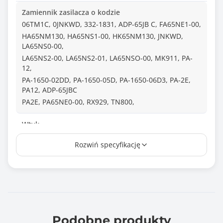
Zamiennik zasilacza o kodzie
06TM1C, 0JNKWD, 332-1831, ADP-65JB C, FA65NE1-00,
HA65NM130, HA65NS1-00, HK65NM130, JNKWD,
LA65NS0-00,
LA65NS2-00, LA65NS2-01, LA65NSO-00, MK911, PA-
12,
PA-1650-02DD, PA-1650-05D, PA-1650-06D3, PA-2E,
PA12, ADP-65JBC
PA2E, PA65NE0-00, RX929, TN800,
Wtyk
7,4*5,0 + pin
Rozwiń specyfikację
Długość kabla (m)
1.10
Normy i certyfikaty
CE
FCC
Podobne produkty