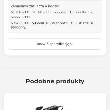
Zamiennik zasilacza o kodzie
613149-001, 613149-003, 677770-001, 677770-002,
677770-003,
693715-001, A065R01DL, ADP-65HB FC, ADP-65HBFC,
PPP009D,
Wtyk
Rozwiń specyfikację
4,8*1,7
Długość kabla (m)
1.10
Normy i certyfikaty
CE
Podobne produkty
FCC
RoHS
Wyposażenie dodatkowe
filtr ferrytowy