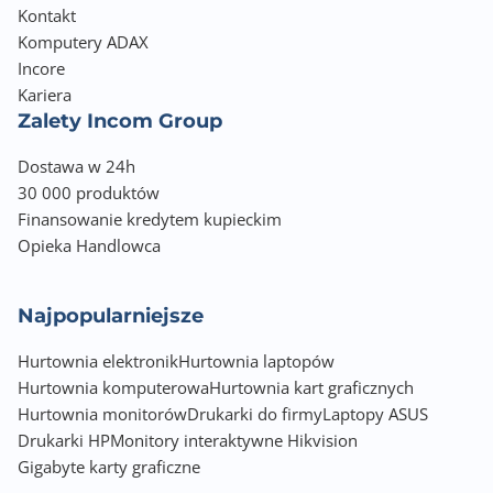
Kontakt
Komputery ADAX
Incore
Kariera
Zalety Incom Group
Dostawa w 24h
30 000 produktów
Finansowanie kredytem kupieckim
Opieka Handlowca
Najpopularniejsze
Hurtownia elektronik
Hurtownia laptopów
Hurtownia komputerowa
Hurtownia kart graficznych
Hurtownia monitorów
Drukarki do firmy
Laptopy ASUS
Drukarki HP
Monitory interaktywne Hikvision
Gigabyte karty graficzne