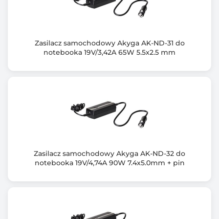
Wymiary [G x S x W] (mm)
107 x 45 x 28
Zasilacz samochodowy Akyga AK-ND-31 do
Waga (g)
notebooka 19V/3,42A 65W 5.5x2.5 mm
313
Informacje dodatkowe
Gwarancja: *dodatkowe 6 miesięcy po darmowej
rejestracji produktu
Zabezpieczenia przed: przepięciem, przegrzaniem,
zwarciem, przeciążeniem
Kabel zasilający: 3 pin / 3-żyłowy
Zestaw: zasilacz, kabel zasilający, instrukcja obsługi,
Zasilacz samochodowy Akyga AK-ND-32 do
karta gwarancyjna
notebooka 19V/4,74A 90W 7.4x5.0mm + pin
Gwarancja producenta [mies.]
24