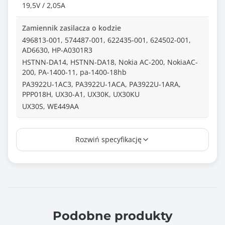
19,5V / 2,05A
Zamiennik zasilacza o kodzie
496813-001, 574487-001, 622435-001, 624502-001,
AD6630, HP-A0301R3
HSTNN-DA14, HSTNN-DA18, Nokia AC-200, NokiaAC-
200, PA-1400-11, pa-1400-18hb
PA3922U-1AC3, PA3922U-1ACA, PA3922U-1ARA,
PPP018H, UX30-A1, UX30K, UX30KU
UX30S, WE449AA
Wtyk
Rozwiń specyfikację
4,0*1,7
Długość kabla (m)
1.10
Normy i certyfikaty
CE
Podobne produkty
FCC