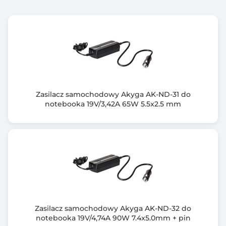
RoHS
Wyposażenie dodatkowe
Filtr ferrytowy
Wymiary [G x S x W] (mm)
88 x 36 x 26
Zasilacz samochodowy Akyga AK-ND-31 do
Waga (g)
notebooka 19V/3,42A 65W 5.5x2.5 mm
313
Informacje dodatkowe
Gwarancja: *dodatkowe 6 miesięcy po darmowej
rejestracji produktu
Zabezpieczenia przed: przepięciem, przegrzaniem,
zwarciem, przeciążeniem
Kabel zasilający: 3 pin / 3-żyłowy
Zestaw: zasilacz, kabel zasilający, instrukcja obsługi,
Zasilacz samochodowy Akyga AK-ND-32 do
karta gwarancyjna
notebooka 19V/4,74A 90W 7.4x5.0mm + pin