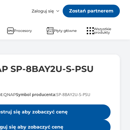
Zostań partnerem
Zaloguj się
Wszystkie
Procesory
Płyty główne
produkty
AP SP-8BAY2U-S-PSU
t:
Symbol producenta:
SP-8BAY2U-S-PSU
QNAP
estruj się aby zobaczyć cenę
guj się aby zobaczyć cenę