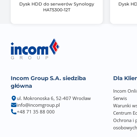
Dysk HDD do serwerów Synology
Dysk HD
HAT5300-12T
Incom Group S.A. siedziba
Dla Kli
główna
Incom Onli
ul. Mokronoska 6, 52-407 Wrocław
Serwis
info@incomgroup.pl
Warunki ws
+48 71 35 88 000
Centrum Ed
Ochrona i 
osobowyc