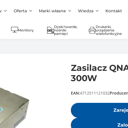
w
Oferta
Marki własne
Wiedza
Kontakt
Dyski twarde,
Drukarki,
Monitory
nośniki
urządzenia
pamięci
wielofunkcyjne
Zasilacz QN
300W
EAN:
4712511121032
Producen
Zarej
Zalo