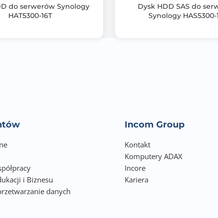
D do serwerów Synology
Dysk HDD SAS do ser
HAT5300-16T
Synology HAS5300-
entów
Incom Group
ne
Kontakt
Komputery ADAX
półpracy
Incore
ukacji i Biznesu
Kariera
przetwarzanie danych
h