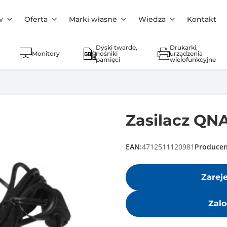
w
Oferta
Marki własne
Wiedza
Kontakt
Dyski twarde,
Drukarki,
Monitory
nośniki
urządzenia
pamięci
wielofunkcyjne
Zasilacz Q
EAN:
4712511120981
Producen
Zarej
Zalo