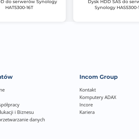
D do serwerów Synology
Dysk HDD SAS do ser
HAT5300-16T
Synology HAS5300-
entów
Incom Group
ne
Kontakt
Komputery ADAX
półpracy
Incore
ukacji i Biznesu
Kariera
przetwarzanie danych
h