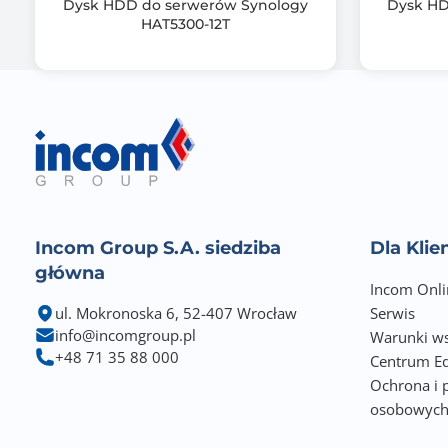
Dysk HDD do serwerów Synology
Dysk HD
HAT5300-12T
Incom Group S.A. siedziba
Dla Kli
główna
Incom Onli
ul. Mokronoska 6, 52-407 Wrocław
Serwis
info@incomgroup.pl
Warunki ws
+48 71 35 88 000
Centrum Ed
Ochrona i 
osobowyc