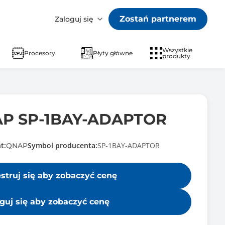
Zostań partnerem
Zaloguj się
Wszystkie
Procesory
Płyty główne
produkty
NAP SP-1BAY-ADAPTOR
t:
Symbol producenta:
SP-1BAY-ADAPTOR
QNAP
estruj się aby zobaczyć cenę
guj się aby zobaczyć cenę