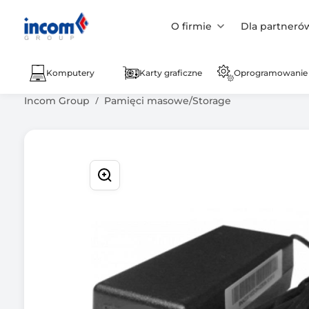
O firmie
Dla partneró
Komputery
Karty graficzne
Oprogramowanie
Incom Group
Pamięci masowe/Storage