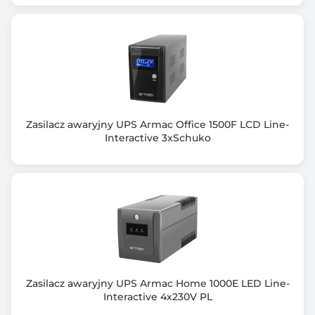
Tak
Kształt napięcia wyjściowego
Czysta sinusoida
Interfejs komunikacyjny
USB 2.0
Zasilacz awaryjny UPS Armac Office 1500F LCD Line-
Wspierane systemy operacyjne
Interactive 3xSchuko
Windows 7 i nowsze
Dołączone oprogramowanie
WinPower
Kolor obudowy
Czarny (Black)
Wymiary [G x S x W] (mm)
Zasilacz awaryjny UPS Armac Home 1000E LED Line-
Interactive 4x230V PL
608 x 438 x 86