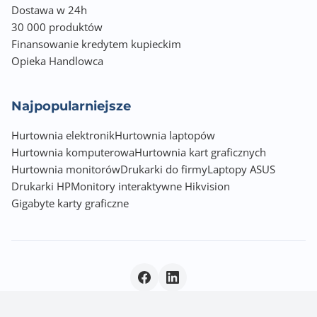
Dostawa w 24h
30 000 produktów
Finansowanie kredytem kupieckim
Opieka Handlowca
Najpopularniejsze
Hurtownia elektronik
Hurtownia laptopów
Hurtownia komputerowa
Hurtownia kart graficznych
Hurtownia monitorów
Drukarki do firmy
Laptopy ASUS
Drukarki HP
Monitory interaktywne Hikvision
Gigabyte karty graficzne
Polityka prywatności
|
© 2026 Incom Group SA