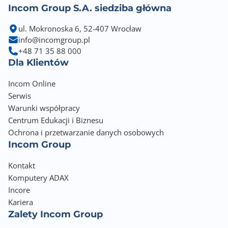
Regulacja napięcia wyjściowego +/- 5 %
Incom Group S.A. siedziba główna
Czas transferu AC/DC 0 - 0 ms
Sygnalizacja pracy LCD
ul. Mokronoska 6, 52-407 Wrocław
Zalecana temperatura otoczenia 0 - 40 °C
info@incomgroup.pl
Zalecana wilgotność otoczenia 0 - 95 %
+48 71 35 88 000
Dla Klientów
Klasa szczelności IP20
Rozmiar 19"
Incom Online
Wysokość teleinformatyczna 2 U
Serwis
Minimalna głębokość szafy 19" 800
Warunki współpracy
Długość 608 mm
Centrum Edukacji i Biznesu
Szerokość 438 mm
Ochrona i przetwarzanie danych osobowych
Wysokość 86 mm
Incom Group
Akcesoria w zestawie Instrukcja obsługi Kabel IEC x2
Kabel USB
Kontakt
Kabel zasilający Pionowy nóżki dla UPS Uchwyty rack
Komputery ADAX
Incore
Gwarancja producenta [mies.]
Kariera
24
Zalety Incom Group