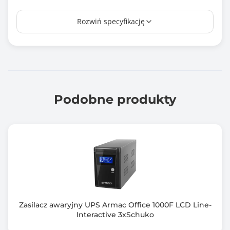
Czas ładowania [h]
Rozwiń specyfikację
4.6
Czas przełączania
0 ms
Liczba gniazd wyjściowych AC
8
Podobne produkty
Rodzaj akumulatora
Litowo-jonowa LifePO4
Układ automatycznej regulacji napięcia (AVR)
Tak
Kable w zestawie
Kabel IEC x2 Kabel USB Kabel zasilający
Zasilacz awaryjny UPS Armac Office 1000F LCD Line-
Interactive 3xSchuko
Zimny start